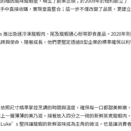
的緬因風味龍蝦堡，萌生了創業念頭；於2009年於紐約創立了
漁民供應商手中直接收購，實現垂直整合；這一步不僅改變了品質，更建
ods 推出急速冷凍龍蝦肉、尾及龍蝦通心粉等即食產品。2020年
牌與使命，隨著成長，他們更堅定透過B型企業的標準確保以利
並依照尺寸精準掌控烹調的時間與溫度，確保每一口都甜美鮮嫩
抹上一層薄薄的美乃滋，接著放入四分之一磅的新鮮蒸煮龍蝦肉
uke’s 堅持讓龍蝦的新鮮滋味成為主角的做法，也是讓消費