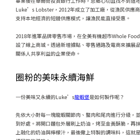
畢業後在華爾街投資銀行工作時，思鄉心切且找不到道地
Luke’s Lobster，2012年成立了加工廠，從
支持本地經濟的短鏈供應模式，讓漁民能直接受惠。
2018年進軍品牌零售市場，在全美有機超市Whole Fo
設了線上商城。透過新增據點、零售通路及電商來擴展品
關係人共享利益的企業使命。
圈粉的美味永續海鮮
一份美味又永續的Luke’s
龍蝦堡
是如何製作呢？
先依大小對每一塊龍蝦關節肉、螯肉和尾肉進行分級，
到好處。將開口麵包外層刷上奶油，烤至金黃酥脆，再
上融化的奶油與檸檬汁，最後撒上特製的調味料，這就是L