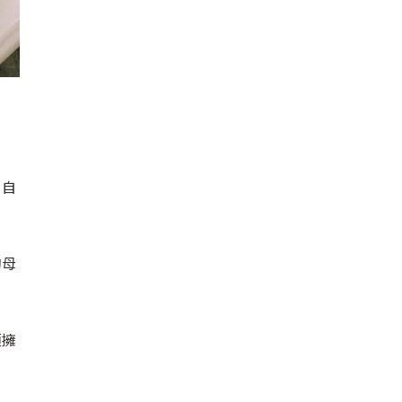
，自
的母
須擁