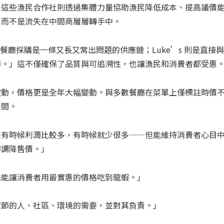
。這些漁民合作社則透過集體力量協助漁民降低成本、提高議價
，而不是流失在中間商層層轉手中。
：「一般餐廳採購是一條又長又常出問題的供應鏈；Luke’s 則是直接
節。」這不僅確保了品質與可追溯性，也讓漁民和消費者都受惠
波動，價格更是全年大幅變動。與多數餐廳在菜單上僅標註時價
空間。
表有時候利潤比較多，有時候就少很多——但能維持消費者心目
時調降售價。」
保能讓消費者用最實惠的價格吃到龍蝦。」
環節的人、社區、環境的需要，並對其負責。」