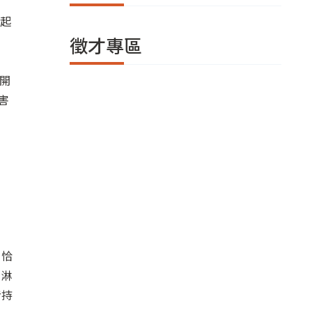
立起
徵才專區
則開
害
、恰
，淋
者持