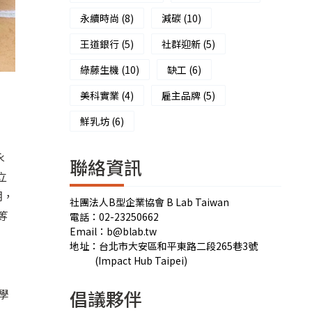
永續時尚
(8)
減碳
(10)
王道銀行
(5)
社群迎新
(5)
綠藤生機
(10)
缺工
(6)
美科實業
(4)
雇主品牌
(5)
鮮乳坊
(6)
永
聯絡資訊
立
期，
社團法人B型企業協會 B Lab Taiwan
等
電話：02-23250662
Email：b@blab.tw
地址：台北市大安區和平東路二段265巷3號
(Impact Hub Taipei)
學
倡議夥伴