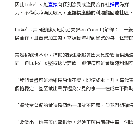
因此Luke’s 能
直接
向個別漁民或漁民合作社
採買
海鮮
力。不僅保障漁民收入，
更讓供應鏈的利潤能回流社區
Luke’s共同創辦人班康尼夫(Ben Conniff)解釋
民合作，且自營加工廠，掌握從海裡到餐桌的每一個環
當然挑戰也不小。捕撈的野生龍蝦會因天氣影響而供應
同，但Luke’s 堅持透明定價，即使這可能會壓縮利潤
「我們會盡可能地維持原價不變，即便成本上升。這代
價格穩定。甚至做出業界極為少見的事——在成本下降
「餐飲業普遍的做法是價格一漲就不回頭，但我們想確
「要做出一份完美的龍蝦堡，必須了解供應鏈中每一個