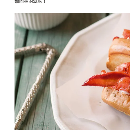
續回夠的滋味！