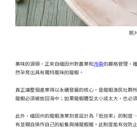
照
美味的源頭，正來自緬因州對農業和
污染
的嚴格管理，
然孕育出具有獨特風味的龍蝦。
真正讓整個產業得以永續發展的核心，是龍蝦漁民社群
龍蝦必須被放回海中；如果龍蝦體型太小或太大，也必
此外，緬因州的龍蝦漁業刻意設計為「低效率」的制度
有並親自操作自己的船隻與捕龍蝦籠。此制度能有效防