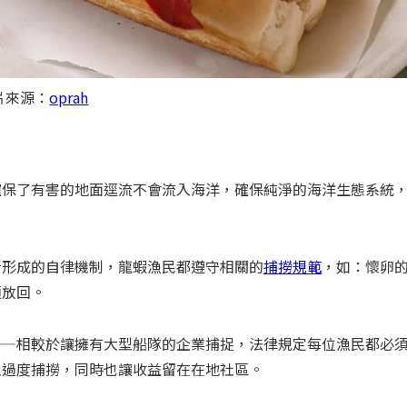
片來源：
oprah
確保了有害的地面逕流不會流入海洋，確保純淨的海洋生態系統
所形成的自律機制，龍蝦漁民都遵守相關的
捕撈規範
，如：懷卵
須放回。
——相較於讓擁有大型船隊的企業捕捉，法律規定每位漁民都必
止過度捕撈，同時也讓收益留在在地社區。