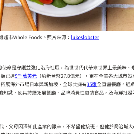
超市Whole Foods。照片來源：
lukeslobster
的使命是守護並強化沿海社區，為世世代代帶來世界上最美味、
業額已達
9千萬美元
（約新台幣27.8億元），更在全美各大城市設
、拓展海外市場日本與新加坡，全球共擁有
35家
全直營餐廳。近
端的知識，使其持續拓展餐廳、品牌消費性包裝食品，及海鮮批發
家庭第三代，父母因深知此產業的艱辛，不希望他接班。但他於喬治城大