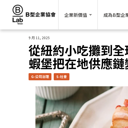
Skip
to
企業新價值
成為B型企
content
9 月 11, 2025
從紐約小吃攤到全球3
蝦堡把在地供應鏈
G-公司治理
S-社會