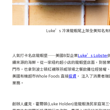
Luke’s 冷凍龍蝦尾上架全美知名有機
人氣打卡名店龍蝦堡——美國B型企業
Luke’s Lobster
續來源的海鮮。從一家紐約超小店的龍蝦堡店面，到營
門市，也拿到波士頓紅襪隊芬威球場之餐飲攤位經營權
美國有機超市Whole Foods 直接
投資
， 注入了消費者
業務。
創辦人盧克·霍爾頓(Luke Holden)是龍蝦漁民