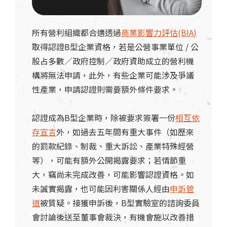
所有營利組織都合適透過
商業影響力評估(BIA)
取得認證B型企業資格，若是公營事業單位 / 公
股占多數／政府控制／政府資助成立的營利機
構將無法申請，此外，有些企業可能涉及爭議
性產業，申請認證則需要額外條件要求。
認證成為B型企業時，除被要求簽署一份
相互依
存宣言
外，如過去五年間有重大事件（如歷來
的罰款紀錄、制裁、重大訴訟、產業特殊經營
等），可能有額外公開揭露要求；若情節重
大，竊尚未完成改善，可能影響認證資格。如
未誠實揭露，也可能因利害關係人經由
申訴管
道
被質疑。接獲申訴後，B型實驗室的諮詢委員
會討論後送至董事會裁決，有機會施以改善措