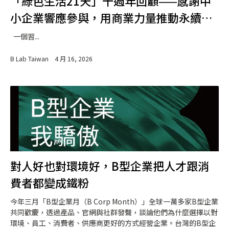
「綠色生活21天」十週年回顧——感謝中
小企業響應參與，用商業力量推動永續生
活
一個習...
B Lab Taiwan
4 月 16, 2026
對人好也對環境好，B型企業把人才跟消
費者都變成鐵粉
今年三月「B型企業月（B Corp Month）」全球一萬多家B型企業
共同歡慶，透過產品、官網與社群發聲，談論他們為什麼選擇以對
環境、員工、消費者、供應商更好的方式經營企業。台灣的B型企