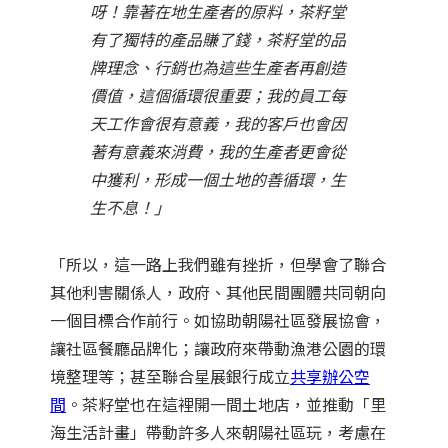
呀！靠著在地生產者的原料，茶籽堂
有了獨特的產品賺了錢，茶籽堂的品
牌理念、行銷也為這些生產者再創造
價值，這個循環很重要；我的員工每
天工作會很有意義，我的客戶也會因
著有意義來消費，我的生產者更會從
中獲利，形成一個土地的善循環，生
生不息！」
「所以，這一路上我們雖有挫折，但學會了聯合
其他利害關係人，政府、其他民間團體共同朝向
一個目標合作前行。如協助朝陽社區發展協會，
讓社區餐廳品牌化；讓政府來帶動漁港公園的環
境整理等；甚至聯合星展銀行成立
共享辦公空
間
。茶籽堂也在這裡開一間土地店，並推動「里
海生活計畫」帶動許多人來朝陽社區玩，考慮在