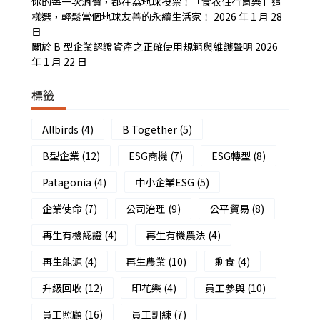
你的每一次消費，都在為地球投票！「食衣住行育樂」這
樣選，輕鬆當個地球友善的永續生活家！
2026 年 1 月 28
日
關於 B 型企業認證資產之正確使用規範與維護聲明
2026
年 1 月 22 日
標籤
Allbirds
(4)
B Together
(5)
B型企業
(12)
ESG商機
(7)
ESG轉型
(8)
Patagonia
(4)
中小企業ESG
(5)
企業使命
(7)
公司治理
(9)
公平貿易
(8)
再生有機認證
(4)
再生有機農法
(4)
再生能源
(4)
再生農業
(10)
剩食
(4)
升級回收
(12)
印花樂
(4)
員工參與
(10)
員工照顧
(16)
員工訓練
(7)