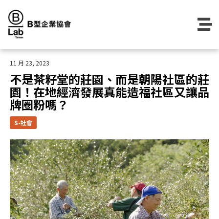
Skip
to
content
11 月 23, 2023
不是茶籽堂的莊園、而是朝陽社區的莊
園！在地經濟發展真能造福社區又讓品
牌圈粉嗎？
S-社會