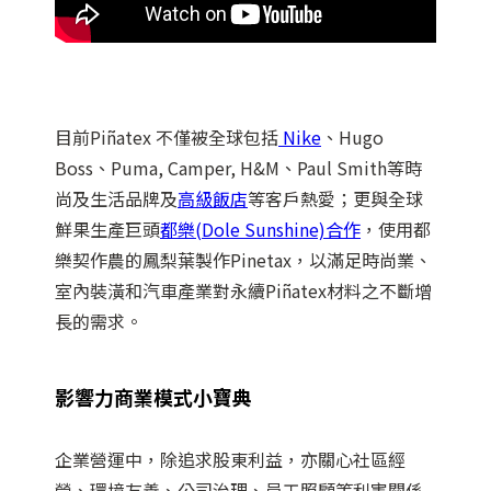
目前Piñatex 不僅被全球包括
Nike
、Hugo
Boss、Puma, Camper, H&M、Paul Smith等時
尚及生活品牌及
高級飯店
等客戶熱愛；更與全球
鮮果生產巨頭
都樂(Dole Sunshine)合作
，使用都
樂契作農的鳳梨葉製作Pinetax，以滿足時尚業、
室內裝潢和汽車產業對永續Piñatex材料之不斷增
長的需求。
影響力商業模式小寶典
企業營運中，除追求股東利益，亦關心社區經
營、環境友善、公司治理、員工照顧等利害關係