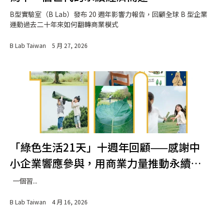
B型實驗室（B Lab）發布 20 週年影響力報告，回顧全球 B 型企業
運動過去二十年來如何翻轉商業模式
B Lab Taiwan
5 月 27, 2026
「綠色生活21天」十週年回顧——感謝中
小企業響應參與，用商業力量推動永續生
活
一個習...
B Lab Taiwan
4 月 16, 2026