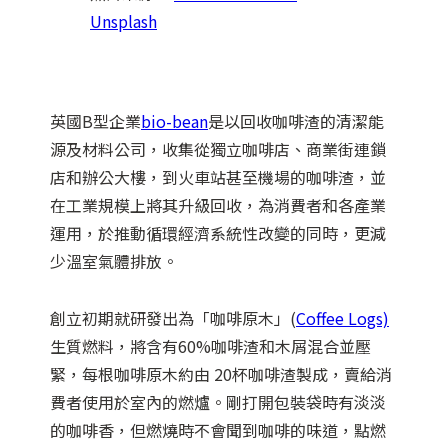
Unsplash
英國B型企業
bio-bean
是以回收咖啡渣的清潔能
源及材料公司，收集從獨立咖啡店、商業街連鎖
店和辦公大樓，到火車站甚至機場的咖啡渣，並
在工業規模上將其升級回收，為消費者和各產業
運用，於推動循環經濟系統性改變的同時，更減
少溫室氣體排放。
創立初期就研發出為「咖啡原木」(
Coffee Logs)
生質燃料，將含有60%咖啡渣和木屑混合並壓
緊，每根咖啡原木約由 20杯咖啡渣製成，賣給消
費者使用於室內的燃爐。剛打開包裝袋時有淡淡
的咖啡香，但燃燒時不會聞到咖啡的味道，點燃