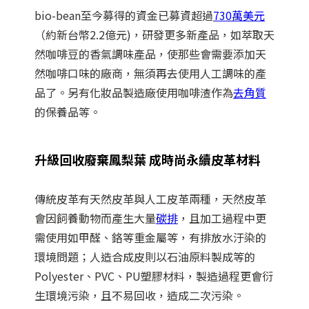
bio-bean至今募得的資金已募資超過
730萬美元
（約新台幣2.2億元)，研發更多新產品，如萃取天
然咖啡豆的香氣調味產品，使那些會需要添加天
然咖啡口味的廠商，無須再去使用人工調味的產
品了。另有化妝品製造廠使用咖啡渣作為
去角質
的保養品等。
升級回收廢棄鳳梨葉 成時尚永續皮革材料
傳統皮革有天然皮革與人工皮革兩種，天然皮革
會因飼養動物而產生大量
碳排
，且加工過程中更
需使用如甲醛、鉻等重金屬等，有排放水汙染的
環境問題；人造合成皮則以石油原料製成等的
Polyester、PVC、PU塑膠材料，製造過程更會衍
生環境污染，且不易回收，造成二次污染。