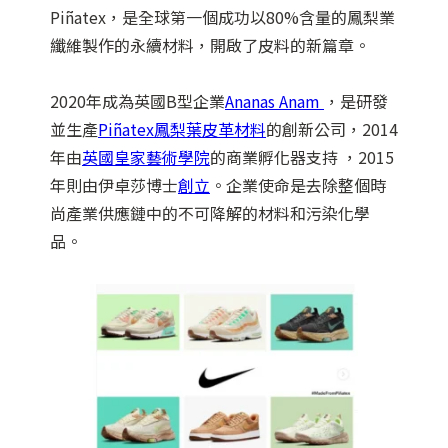
Piñatex，是全球第一個成功以80%含量的鳳梨業
纖維製作的永續材料，開啟了皮料的新篇章。
2020年成為英國B型企業
Ananas Anam
，是研發
並生產
Piñatex鳳梨葉皮革材料
的創新公司，2014
年由
英國皇家藝術學院
的商業孵化器支持 ，2015
年則由伊卓莎博士
創立
。企業使命是去除整個時
尚產業供應鏈中的不可降解的材料和污染化學
品。