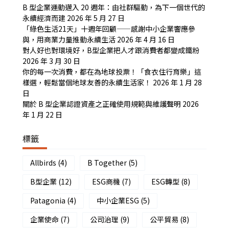
B 型企業運動邁入 20 週年：由社群驅動，為下一個世代的
永續經濟而建
2026 年 5 月 27 日
「綠色生活21天」十週年回顧——感謝中小企業響應參
與，用商業力量推動永續生活
2026 年 4 月 16 日
對人好也對環境好，B型企業把人才跟消費者都變成鐵粉
2026 年 3 月 30 日
你的每一次消費，都在為地球投票！「食衣住行育樂」這
樣選，輕鬆當個地球友善的永續生活家！
2026 年 1 月 28
日
關於 B 型企業認證資產之正確使用規範與維護聲明
2026
年 1 月 22 日
標籤
Allbirds
(4)
B Together
(5)
B型企業
(12)
ESG商機
(7)
ESG轉型
(8)
Patagonia
(4)
中小企業ESG
(5)
企業使命
(7)
公司治理
(9)
公平貿易
(8)