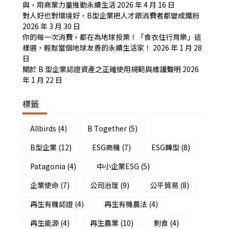
與，用商業力量推動永續生活
2026 年 4 月 16 日
對人好也對環境好，B型企業把人才跟消費者都變成鐵粉
2026 年 3 月 30 日
你的每一次消費，都在為地球投票！「食衣住行育樂」這
樣選，輕鬆當個地球友善的永續生活家！
2026 年 1 月 28
日
關於 B 型企業認證資產之正確使用規範與維護聲明
2026
年 1 月 22 日
標籤
Allbirds
(4)
B Together
(5)
B型企業
(12)
ESG商機
(7)
ESG轉型
(8)
Patagonia
(4)
中小企業ESG
(5)
企業使命
(7)
公司治理
(9)
公平貿易
(8)
再生有機認證
(4)
再生有機農法
(4)
再生能源
(4)
再生農業
(10)
剩食
(4)