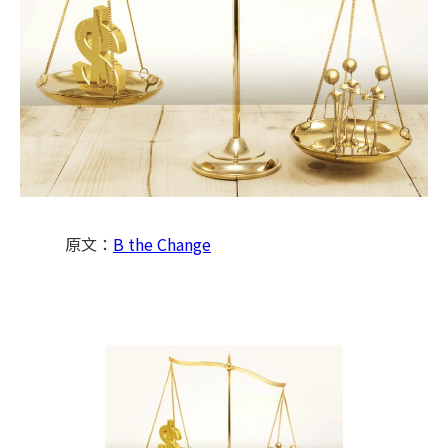
原文：
B the Change