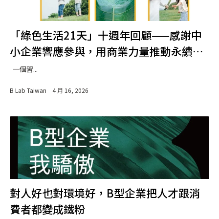
「綠色生活21天」十週年回顧——感謝中
小企業響應參與，用商業力量推動永續生
活
一個習...
B Lab Taiwan
4 月 16, 2026
對人好也對環境好，B型企業把人才跟消
費者都變成鐵粉