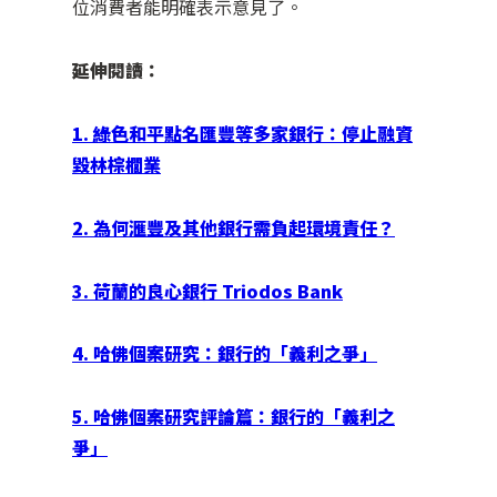
位消費者能明確表示意見了。
延伸閱讀：
1. 綠色和平點名匯豐等多家銀行：停止融資
毀林棕櫚業
2. 為何滙豐及其他銀行需負起環境責任？
3. 荷蘭的良心銀行 Triodos Bank
4. 哈佛個案研究：銀行的「義利之爭」
5. 哈佛個案研究評論篇：銀行的「義利之
爭」