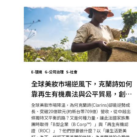
E-環境
G-公司治理
S-社會
全球美妝市場逆風下，克蘭詩如何
靠再生有機農法與公平貿易，創近
20億歐元營收？
全球美妝市場降溫，為何克蘭詩(Clarins)卻能逆勢成
長、突破20億歐元(約新台幣709億）營收，從中殺出
條獨特又平衡的路？又是何種力量，讓此法國家族集
團時取得「B型企業（B Corp™）」與「再生有機認
證（ROC）」 ？他們想要做什麼？以「讓生活更美
好，為下一代留下更美麗的地球」為克蘭詩的企業使