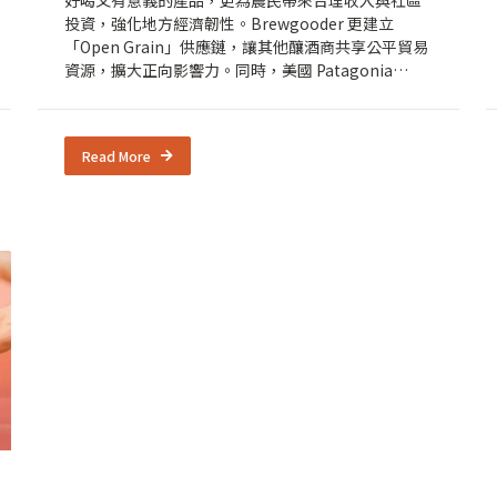
投資，強化地方經濟韌性。Brewgooder 更建立
「Open Grain」供應鏈，讓其他釀酒商共享公平貿易
資源，擴大正向影響力。同時，美國 Patagonia
Provisions 推動多年生穀物 Kernza 的再生有機農
業，透過啤酒與食品上市，讓永續農業的理念深入消
費市場。Kernza 能固土、涵養水源並吸收二氧化碳，
Read More
展現兼顧生態修復與經濟發展的潛力。這些案例證明
商業可以是推動社區發展、保護土地、支持再生農業
的重要力量。