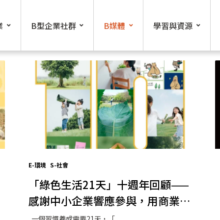
業
B型企業社群
B媒體
學習與資源
E-環境
S-社會
「綠色生活21天」十週年回顧——
感謝中小企業響應參與，用商業力
量推動永續生活
一個習慣養成需要21天，「...