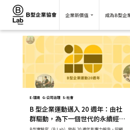
Skip
to
企業新價值
成為B型企
content
E-環境
G-公司治理
S-社會
B 型企業運動邁入 20 週年：由社
群驅動，為下一個世代的永續經濟
而建
B型實驗室（B Lab）發布 20 週年影響力報告，回顧