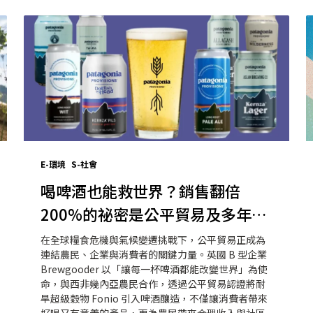
E-環境
S-社會
喝啤酒也能救世界？銷售翻倍
200%的祕密是公平貿易及多年生
耐旱穀物！
在全球糧食危機與氣候變遷挑戰下，公平貿易正成為
連結農民、企業與消費者的關鍵力量。英國 B 型企業
Brewgooder 以「讓每一杯啤酒都能改變世界」為使
命，與西非幾內亞農民合作，透過公平貿易認證將耐
旱超級穀物 Fonio 引入啤酒釀造，不僅讓消費者帶來
好喝又有意義的產品，更為農民帶來合理收入與社區