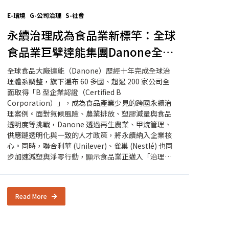
E-環境
G-公司治理
S-社會
永續治理成為食品業新標竿：全球
食品業巨擘達能集團Danone全面
取得B型企業認證
全球食品大廠達能（Danone）歷經十年完成全球治
理體系調整，旗下遍布 60 多國、超過 200 家公司全
面取得「B 型企業認證（Certified B
Corporation）」，成為食品產業少見的跨國永續治
理案例。面對氣候風險、農業排放、塑膠減量與食品
透明度等挑戰，Danone 透過再生農業、甲烷管理、
供應鏈透明化與一致的人才政策，將永續納入企業核
心。同時，聯合利華 (Unilever)、雀巢 (Nestlé) 也同
步加速減塑與淨零行動，顯示食品業正邁入「治理競
爭」時代，永續成為企業生存與競爭力的關鍵。
Read More