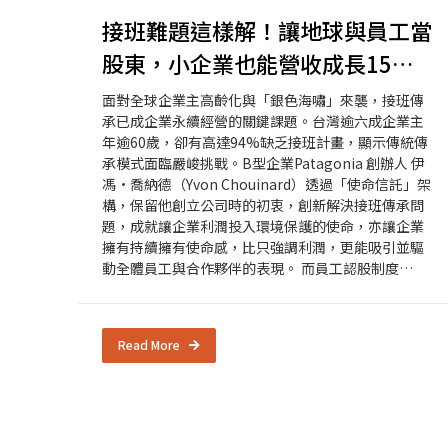
接班難題這樣解！讓地球與員工當
股東，小企業也能營收成長15
倍？
面對全球企業主高齡化與「銀色海嘯」來襲，接班傳
承已成企業永續經營的關鍵課題。台灣逾六成企業主
年逾60歲，卻有高達94%缺乏接班計畫，顯示傳統傳
承模式面臨嚴峻挑戰。B型企業Patagonia 創辦人 伊
馮·喬納德（Yvon Chouinard）透過「使命信託」架
構，保留他創立公司時的初衷，創新解決接班傳承問
題，成就讓企業利潤投入環境保護的使命，亦讓企業
擁有持續擁有使命感，比只強調利潤，更能吸引並驅
動全體員工與合作夥伴的表現。 而員工認股制度
(ESOP)也提供另一種接班傳承思維，B型企業如艾琳
費雪(Eileen Fisher) 、新比利時啤酒(New Belgium
Brewing)、亞瑟王麵粉及 Fireclay Tile等，透過讓員
Read More
工持股，提升認同與參與，營收與留任率同步成長。
這些模式突破傳統接班的框架，不侷限於「家族接
班」或「企業出售」的選項，開啟價值共創與永續傳
承的新可能！