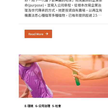
命(purpose)，並寫入公司章程，從根本改寫企業治
理及世代傳承的方式。她更投資自有農場，以再生有
機農法悉心種植等多種植物，已每年提供超過 2.5 公
噸的植物原料。目標在2030年前能提供三分之一的植
物成分；更在全球建立 23條公平貿易供應鏈，讓「原
料從哪裡來、當地種植社區就能獲利」的採購理念落
Read More
實，這些行動不僅確保品質穩定、提升成本效益，展
現企業前瞻的策略佈局，更透露出一個關鍵訊息：當
美麗與責任同行，永續就不再只是行銷口號，而是品
牌競爭力的核心。
E-環境
G-公司治理
S-社會