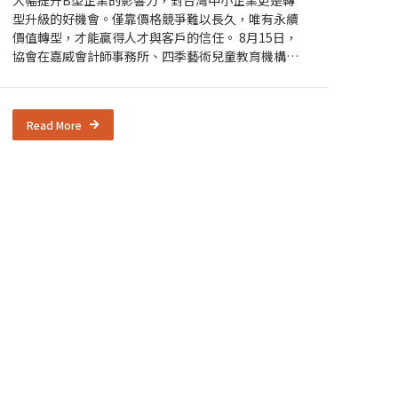
型升級的好機會。僅靠價格競爭難以長久，唯有永續
價值轉型，才能贏得人才與客戶的信任。 8月15日，
協會在嘉威會計師事務所、四季藝術兒童教育機構、
政大信義書院與台灣精品品牌協會等夥伴支持下，推
出第二年的Business FOR Good商業向善計畫，內容
涵蓋企業核心價值、圈粉員工策略、循環綠色商機，
Read More
以及永續品牌溝通與藍圖，協助企業打造差異化的永
續價值優勢。