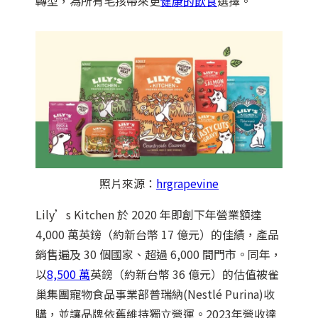
轉型，為所有毛孩帶來更
健康的飲食
選擇。
照片來源：
hrgrapevine
Lily’s Kitchen 於 2020 年即創下年營業額達
4,000 萬英鎊（約新台幣 17 億元）的佳績，產品
銷售遍及 30 個國家、超過 6,000 間門市。同年，
以
8,500 萬
英鎊（約新台幣 36 億元）的估值被雀
巢集團寵物食品事業部普瑞納(Nestlé Purina)收
購，並讓品牌依舊維持獨立營運。2023年營收達