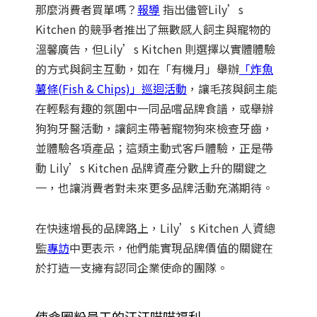
那麼消費者買單嗎？
報導
指出儘管Lily’s
Kitchen 的競爭者推出了無數感人飼主與寵物的
溫馨廣告，但Lily’s Kitchen 則選擇以實體體驗
的方式與飼主互動，如在「有機月」舉辦
「炸魚
薯條(Fish & Chips)」巡迴活動
，讓毛孩與飼主能
在輕鬆有趣的氛圍中一同品嚐品牌食譜，或舉辦
狗狗牙醫活動，讓飼主帶著寵物狗來檢查牙齒，
並體驗各項產品；這類主動式客戶體驗，正是帶
動 Lily’s Kitchen 品牌資產分數上升的關鍵之
一，也讓消費者對未來更多品牌活動充滿期待。
在快速增長的品牌路上，Lily’s Kitchen 人資總
監
專訪
中更表示，他們能實現品牌價值的關鍵在
於打造一支擁有認同企業使命的團隊。
使命圈粉員工的汪汪喵喵福利