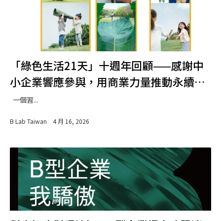
「綠色生活21天」十週年回顧——感謝中
小企業響應參與，用商業力量推動永續生
活
一個習...
B Lab Taiwan
4 月 16, 2026