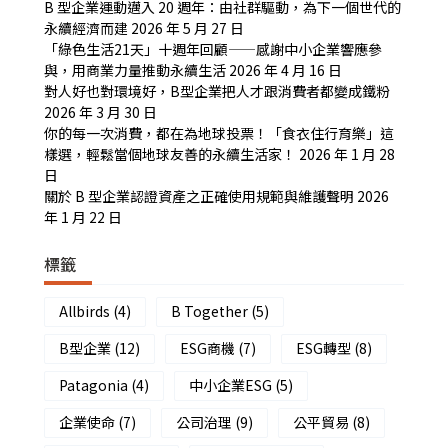
B 型企業運動邁入 20 週年：由社群驅動，為下一個世代的
永續經濟而建
2026 年 5 月 27 日
「綠色生活21天」十週年回顧——感謝中小企業響應參
與，用商業力量推動永續生活
2026 年 4 月 16 日
對人好也對環境好，B型企業把人才跟消費者都變成鐵粉
2026 年 3 月 30 日
你的每一次消費，都在為地球投票！「食衣住行育樂」這
樣選，輕鬆當個地球友善的永續生活家！
2026 年 1 月 28
日
關於 B 型企業認證資產之正確使用規範與維護聲明
2026
年 1 月 22 日
標籤
Allbirds
(4)
B Together
(5)
B型企業
(12)
ESG商機
(7)
ESG轉型
(8)
Patagonia
(4)
中小企業ESG
(5)
企業使命
(7)
公司治理
(9)
公平貿易
(8)