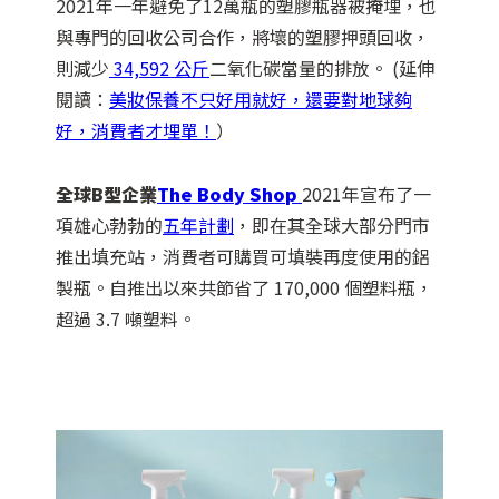
2021年一年避免了12萬瓶的塑膠瓶器被掩埋，也
與專門的回收公司合作，將壞的塑膠押頭回收，
則減少
34,592 公斤
二氧化碳當量的排放。 (延伸
閱讀：
美妝保養不只好用就好，還要對地球夠
好，消費者才埋單！
）
全球B型企業
The Body Shop
2021年宣布了一
項雄心勃勃的
五年計劃
，即在其全球大部分門市
推出填充站，消費者可購買可填裝再度使用的鋁
製瓶。自推出以來共節省了 170,000 個塑料瓶，
超過 3.7 噸塑料。