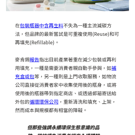
在
包裝瓶器中含再生料
不失為一種主流減碳方
法，但品牌的最新嘗試是可重複使用(Reuse)和可
再填充(Refillable)。
麥肯錫
報告
指出目前產業著重在減少包裝或再利
用填充，一種是需要消費者親自動手參與，如
補
充盒或包
等，另一種則是上門收取服務，如物流
公司直接從消費者家中收集使用後的瓶身，或將
使用後的瓶器帶到指定商店、或透過郵箱寄送給
外包的
循環環保公司
，重新清洗和填充、上架，
然而成本與規模都有相當的障礙。
但那些強調永續環保生態意識的品