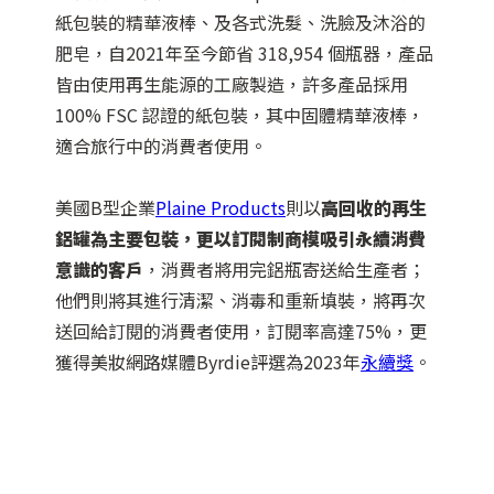
紙包裝的精華液棒、及各式洗髮、洗臉及沐浴的
肥皂，自2021年至今節省 318,954 個瓶器，產品
皆由使用再生能源的工廠製造，許多產品採用
100% FSC 認證的紙包裝，其中固體精華液棒，
適合旅行中的消費者使用。
美國B型企業
Plaine Products
則以
高回收的再生
鋁罐為主要包裝，更以訂閱制商模吸引永續消費
意識的客戶
，消費者將用完鋁瓶寄送給生產者；
他們則將其進行清潔、消毒和重新填裝，將再次
送回給訂閱的消費者使用，訂閱率高達75%，更
獲得美妝網路媒體Byrdie評選為2023年
永續獎
。