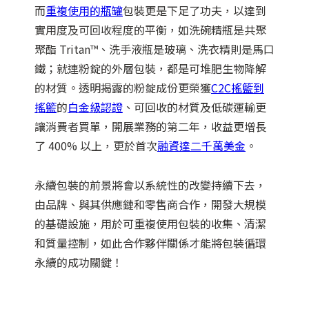
而
重複使用的瓶罐
包裝更是下足了功夫，以達到
實用度及可回收程度的平衡，如洗碗精瓶是共聚
聚酯 Tritan™、洗手液瓶是玻璃、洗衣精則是馬口
鐵；就連粉錠的外層包裝，都是可堆肥生物降解
的材質。透明揭露的粉錠成份更榮獲
C2C搖籃到
搖籃
的
白金級認證
、可回收的材質及低碳運輸更
讓消費者買單，開展業務的第二年，收益更增長
了 400% 以上，更於首次
融資達二千萬美金
。
永續包裝的前景將會以系統性的改變持續下去，
由品牌、與其供應鏈和零售商合作，開發大規模
的基礎設施，用於可重複使用包裝的收集、清潔
和質量控制，如此合作夥伴關係才能將包裝循環
永續的成功關鍵！