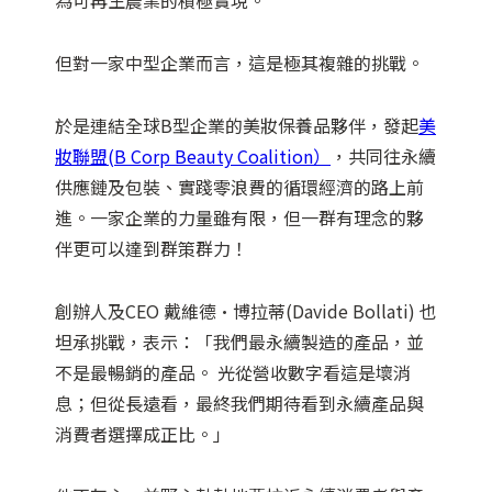
為可再生農業的積極實現。
但對一家中型企業而言，這是極其複雜的挑戰。
於是連結全球B型企業的美妝保養品夥伴，發起
美
妝聯盟(B Corp Beauty Coalition）
，共同往永續
供應鏈及包裝、實踐零浪費的循環經濟的路上前
進。一家企業的力量雖有限，但一群有理念的夥
伴更可以達到群策群力！
創辦人及CEO 戴維德·博拉蒂(Davide Bollati) 也
坦承挑戰，表示：「我們最永續製造的產品，並
不是最暢銷的產品。 光從營收數字看這是壞消
息；但從長遠看，最終我們期待看到永續產品與
消費者選擇成正比。」