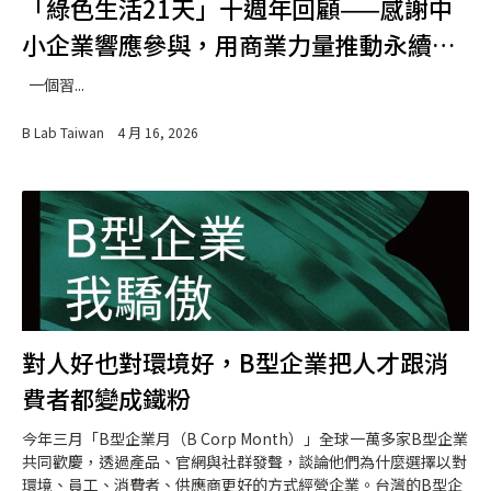
「綠色生活21天」十週年回顧——感謝中
小企業響應參與，用商業力量推動永續生
活
一個習...
B Lab Taiwan
4 月 16, 2026
對人好也對環境好，B型企業把人才跟消
費者都變成鐵粉
今年三月「B型企業月（B Corp Month）」全球一萬多家B型企業
共同歡慶，透過產品、官網與社群發聲，談論他們為什麼選擇以對
環境、員工、消費者、供應商更好的方式經營企業。台灣的B型企