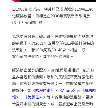
自1983創立以來，特芬莉已成功減少119噸二氧
化碳排放量，目標是在2030年實現淨零碳排放
(Net Zero)的目標。
為求更有效減少碳足跡，在維持優異的產品表現
的前提下，於2021年五月全球推出零塑料包裝的
洗髮餅，一顆100g可洗30~40次，相當一瓶
300ml的洗髮精，減少65%碳排放。
經過精密設計的配方，pH值與肌膚相近，能有效
且非常溫和的清潔，添加的天然植萃更能強化髮
絲，使秀髮更蓬鬆有光澤；一上市就榮獲許多媒
體好評，如
《哈潑時尚》
、
《Allure》
及
《紐約時
報》
、
《美麗佳人》
等。減重後的洗髮餅，更適
合愛好永續的消費者、或一般旅遊或上健身房時