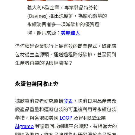
義大利B型企業，專業髮品特芬莉
(Davines) 推出洗髮餅，為關心環境的
永續消費者多一項減碳排的優質選
擇。照片來源：
美麗佳人
但何種是企業執行上最有效的商業模式，既能讓
包材從生產源頭、運送過程降低碳排，甚至回到
生產者再製的循環經濟呢？
永續包裝回收正夯
據歐睿消費者研究機構
發表
，快消日用品產業改
變產品重量和運輸包裝的可重複利用等永續包裝
舉措，與各地如美國
LOOP
及智利B型企業
Algramo
等循環回收網購平台興起，有相當大的
關連及助益，許多品牌都為此研發濃縮產品配方