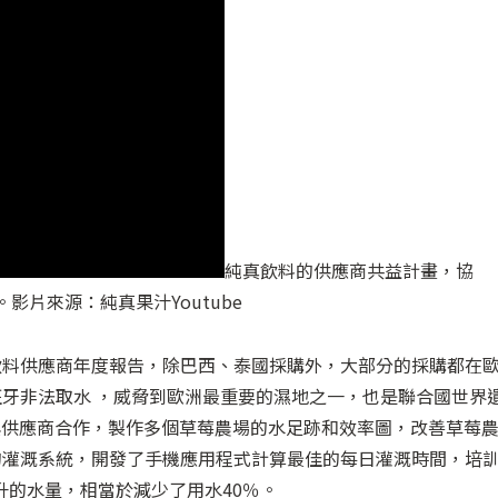
純真飲料的供應商共益計畫，協
片來源：純真果汁Youtube
飲料供應商年度報告，除巴西、泰國採購外，大部分的採購都在
牙非法取水 ，威脅到歐洲最重要的濕地之一，也是聯合國世界
k）時，便與供應商合作，製作多個草莓農場的水足跡和效率圖，改善草莓
的灌溉系統，開發了手機應用程式計算最佳的每日灌溉時間，培
升的水量，相當於減少了用水40％。