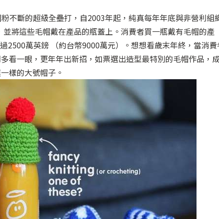
讓他們圈粉不斷的超級全壘打，自2003年起，純真每年年底與非營利組
司，並將這些毛帽戴在產品的瓶蓋上。消費者買一瓶戴有毛帽的產
過2500萬英鎊 （約台幣9000萬元）。想想看歲末年終，當消費
們多看一眼，更年年出新招，如票選出造型最特別的毛帽作品，
模一樣的大號帽子。