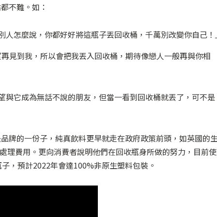
點都不難。如：
管別人怎麼說，你都好好將這瓶子丟回收桶，千萬別改變你自己！
希望再見到我，所以會把我丟入回收桶，期待像戀人一般再與你相
希望與它成為無話不說的朋友，但當一看到回收桶就丟了，可不是
是品牌的一份子，純真飲料更早就走在政府政策前頭，如英國的
棄處理費用。更向消費者說明他們在回收瓶身所做的努力，目前使
子，預計2022年會達100%非原生塑料包裝。