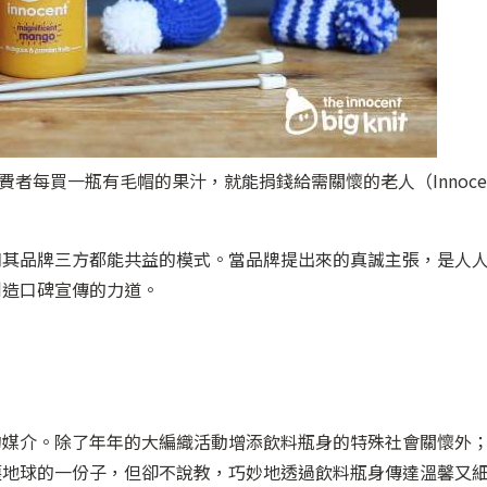
消費者每買一瓶有毛帽的果汁，就能捐錢給需關懷的老人（Innoce
和其品牌三方都能共益的模式。當品牌提出來的真誠主張，是人
創造口碑宣傳的力道。
的媒介。除了年年的大編織活動增添飲料瓶身的特殊社會關懷外
護地球的一份子，但卻不說教，巧妙地透過飲料瓶身傳達溫馨又