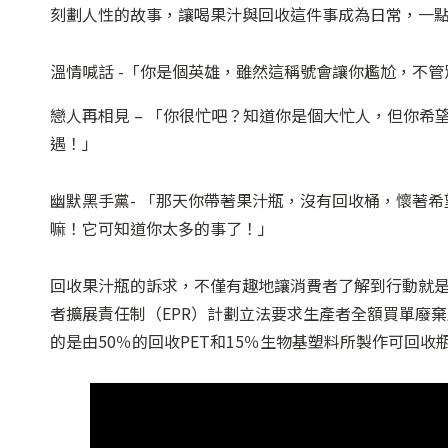
刻劃人性的故事，讓喝果汁與回收這件事成為日常，一
溫情喊話 -「你是個英雄，雖然這稱號會讓你尷尬，不
戀人再相見 – 「你很忙吧？知道你是個大忙人，但你
遇！」
幽默黑手黨- 「那天你帶著果汁瓶，沒有回收桶，懷著
嘛！它可知道你太多的事了！」
回收果汁瓶的訴求，不僅有趣地讓消費者了解到行動就
者擴展責任制（EPR）計劃立法要求生產者全額買單廢
的是由50％的回收PET和15％生物基塑料所製作可回收瓶