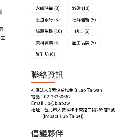
永續時尚
(8)
減碳
(10)
織
王道銀行
(5)
社群迎新
(5)
者
綠藤生機
(10)
缺工
(6)
成立
美科實業
(4)
雇主品牌
(5)
鮮乳坊
(6)
聯絡資訊
社團法人B型企業協會 B Lab Taiwan
電話：02-23250662
Email：b@blab.tw
地址：台北市大安區和平東路二段265巷3號
(Impact Hub Taipei)
倡議夥伴