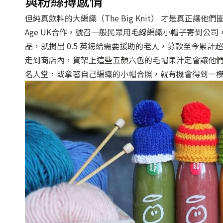
與粉絲搏感情
但純真飲料的大編織（The Big Knit） 才是真正
Age UK合作，號召一般民眾用毛線編織小帽子寄到公
品，就捐出 0.5 英鎊給需要援助的老人，募款至今累計超
走到商店內，貨架上這些五顏六色的毛帽果汁定會讓他
名人堂，或拿著自己編織的小帽合照，就有機會得到一