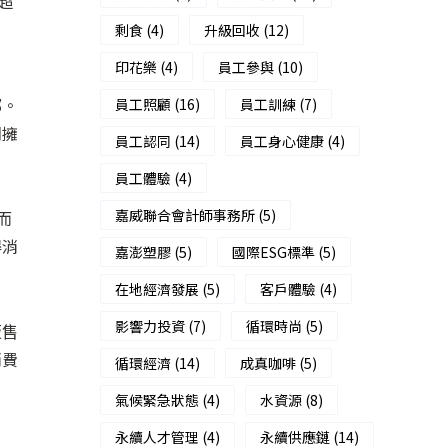
超
剩食
(4)
升級回收
(12)
印花樂
(4)
員工參與
(10)
，
郵。
員工照顧
(16)
員工訓練
(7)
們擁
員工認同
(14)
員工身心健康
(4)
員工體驗
(4)
嘉威聯合會計師事務所
(5)
而
得消
嘉澎塑膠
(5)
國際ESG標準
(5)
在地經濟發展
(5)
客戶體驗
(4)
影響力投資
(7)
循環時尚
(5)
販售
消費
循環經濟
(14)
成真咖啡
(5)
氣候緊急狀態
(4)
水資源
(8)
永續人才管理
(4)
永續供應鏈
(14)