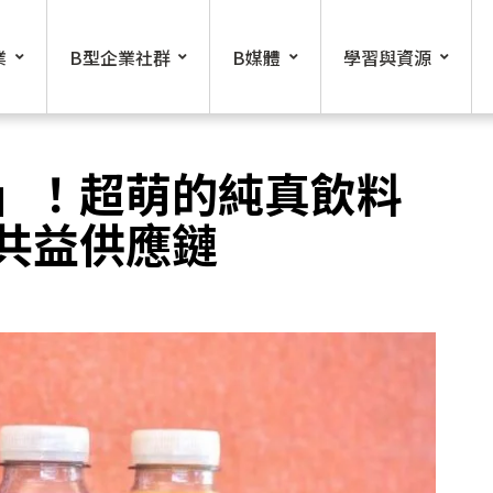
業
B型企業社群
B媒體
學習與資源
粉」！超萌的純真飲料
共益供應鏈