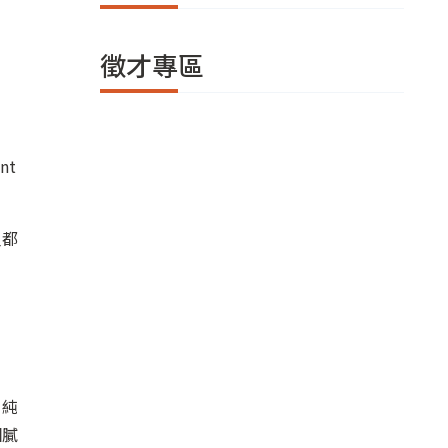
徵才專區
nt
人都
；純
細膩