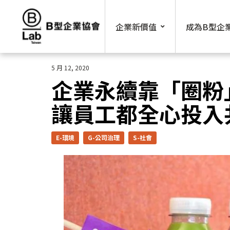
Skip
to
企業新價值
成為B型企
content
5 月 12, 2020
企業永續靠「圈
讓員工都全心投入
E-環境
G-公司治理
S-社會