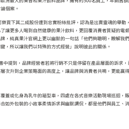
歐洲最大的果昔和果汁飲料品牌，擁有約500名員工，年銷售額
討論個案。
口可樂買下其二成股份遭到忠實粉絲批評，認為是出賣靈魂的舉動
為了讓更多人喝到自然健康的果汁飲料，更回覆消費者質疑的電
品牌，純真果汁官網上更以幽默的一句話「他們夠聰明，瞭解我
關鍵，所以讓我們以特殊的方式經營」說明彼此的關係。
3.0》一書中提到，品牌經營者若將行銷不只是停留在產品層面的訴求，
將層次升到企業策略面的高度上，讓品牌與消費者共鳴，更能贏
草覆蓋或化身為乳牛的箱型車，四處在各式音樂活動現場巡迴，
場合如外包裝的小故事柔情訴求與幽默調侃，都是他們與員工、