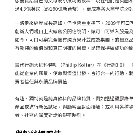
想要買給自己的父母或小孩喝的飲料。現在他們是英國和
過4.3億英鎊（約160億新台幣），更成為各大商學院必
一路走來經歷成長高峰，但也曾重重摔下，2009年可
創辦人們親自上火線寫公開信說明，讓可口可樂入股是
如今，可口可樂完全擁有純真果汁並成為集團下的獨立
有獨特的價值觀和真正明確的目標，是確保持續成功的
當代行銷大師科特勒（Phillip Kolter）在《行銷
能從企業的願景、使命與價值出發，言行合一的行動，
費者信任與永續品牌價值。
有趣、獨特就是純真飲料的品牌特質，例如透過塑膠綠
產品或進行新品試喝，與顧客面對面接觸；或利用各種
者、社區的深度對話的親密時刻。