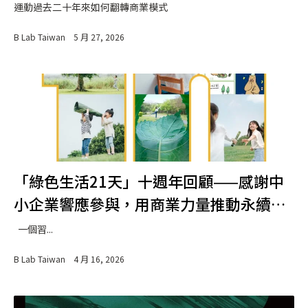
運動過去二十年來如何翻轉商業模式
B Lab Taiwan
5 月 27, 2026
「綠色生活21天」十週年回顧——感謝中
小企業響應參與，用商業力量推動永續生
活
一個習...
B Lab Taiwan
4 月 16, 2026