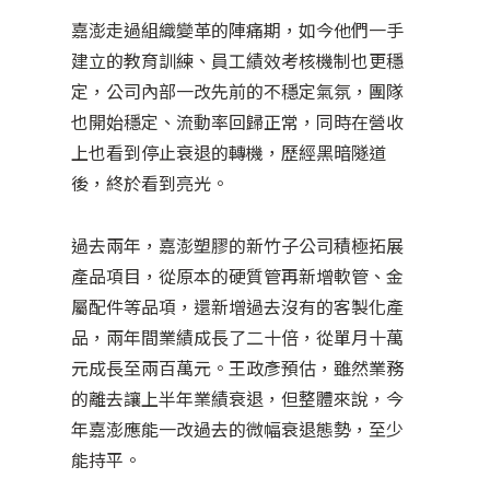
嘉澎走過組織變革的陣痛期，如今他們一手
建立的教育訓練、員工績效考核機制也更穩
定，公司內部一改先前的不穩定氣氛，團隊
也開始穩定、流動率回歸正常，同時在營收
上也看到停止衰退的轉機，歷經黑暗隧道
後，終於看到亮光。
過去兩年，嘉澎塑膠的新竹子公司積極拓展
產品項目，從原本的硬質管再新增軟管、金
屬配件等品項，還新增過去沒有的客製化產
品，兩年間業績成⻑了二十倍，從單月十萬
元成⻑至兩百萬元。王政彥預估，雖然業務
的離去讓上半年業績衰退，但整體來說，今
年嘉澎應能一改過去的微幅衰退態勢，至少
能持平。