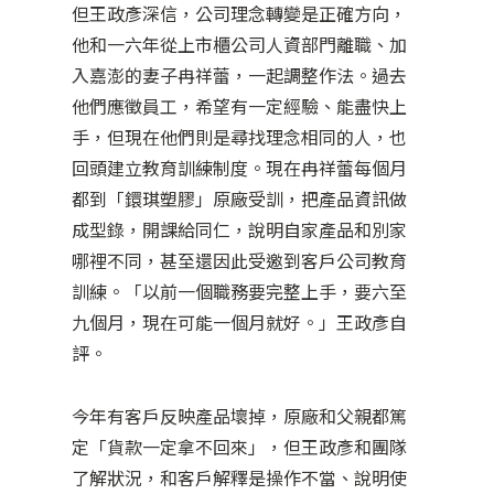
但王政彥深信，公司理念轉變是正確方向，
他和一六年從上市櫃公司人資部門離職、加
入嘉澎的妻子冉祥蕾，一起調整作法。過去
他們應徵員工，希望有一定經驗、能盡快上
手，但現在他們則是尋找理念相同的人，也
回頭建立教育訓練制度。現在冉祥蕾每個月
都到「鐶琪塑膠」原廠受訓，把產品資訊做
成型錄，開課給同仁，說明自家產品和別家
哪裡不同，甚至還因此受邀到客戶公司教育
訓練。「以前一個職務要完整上手，要六至
九個月，現在可能一個月就好。」王政彥自
評。
今年有客戶反映產品壞掉，原廠和父親都篤
定「貨款一定拿不回來」，但王政彥和團隊
了解狀況，和客戶解釋是操作不當、說明使