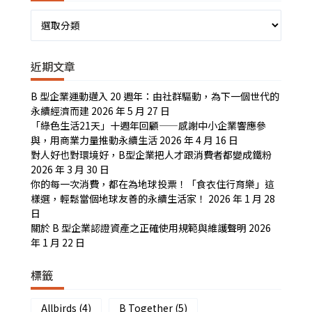
分
類
近期文章
B 型企業運動邁入 20 週年：由社群驅動，為下一個世代的
永續經濟而建
2026 年 5 月 27 日
「綠色生活21天」十週年回顧——感謝中小企業響應參
與，用商業力量推動永續生活
2026 年 4 月 16 日
對人好也對環境好，B型企業把人才跟消費者都變成鐵粉
2026 年 3 月 30 日
你的每一次消費，都在為地球投票！「食衣住行育樂」這
樣選，輕鬆當個地球友善的永續生活家！
2026 年 1 月 28
日
關於 B 型企業認證資產之正確使用規範與維護聲明
2026
年 1 月 22 日
標籤
Allbirds
(4)
B Together
(5)