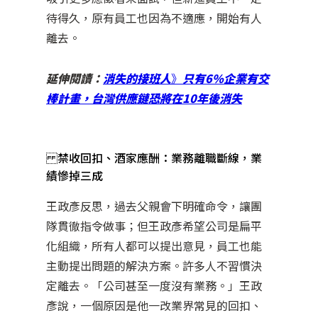
待得久，原有員工也因為不適應，開始有人
離去。
延伸閱讀：
消失的接班人
》
只有6%企業有交
棒計畫，台灣供應鏈恐將在10年後消失
禁收回扣、酒家應酬：業務離職斷線，業
績慘掉三成
王政彥反思，過去父親會下明確命令，讓團
隊貫徹指令做事；但王政彥希望公司是扁平
化組織，所有人都可以提出意見，員工也能
主動提出問題的解決方案。許多人不習慣決
定離去。「公司甚至一度沒有業務。」王政
彥說，一個原因是他一改業界常見的回扣、