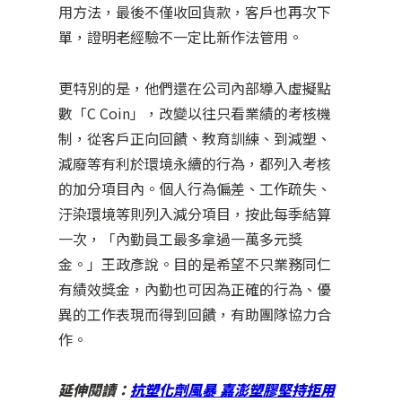
用方法，最後不僅收回貨款，客戶也再次下
單，證明老經驗不一定比新作法管用。
更特別的是，他們還在公司內部導入虛擬點
數「C Coin」，改變以往只看業績的考核機
制，從客戶正向回饋、教育訓練、到減塑、
減廢等有利於環境永續的行為，都列入考核
的加分項目內。個人行為偏差、工作疏失、
汙染環境等則列入減分項目，按此每季結算
一次，「內勤員工最多拿過一萬多元獎
金。」王政彥說。目的是希望不只業務同仁
有績效獎金，內勤也可因為正確的行為、優
異的工作表現而得到回饋，有助團隊協力合
作。
延伸閱讀：
抗塑化劑風暴 嘉澎塑膠堅持拒用