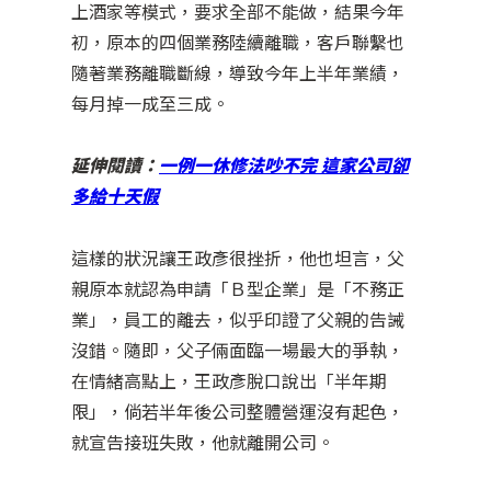
上酒家等模式，要求全部不能做，結果今年
初，原本的四個業務陸續離職，客戶聯繫也
隨著業務離職斷線，導致今年上半年業績，
每月掉一成至三成。
延伸閱讀：
一例一休修法吵不完 這家公司卻
多給十天假
這樣的狀況讓王政彥很挫折，他也坦言，父
親原本就認為申請「Ｂ型企業」是「不務正
業」，員工的離去，似乎印證了父親的告誡
沒錯。隨即，父子倆面臨一場最大的爭執，
在情緒高點上，王政彥脫口說出「半年期
限」，倘若半年後公司整體營運沒有起色，
就宣告接班失敗，他就離開公司。