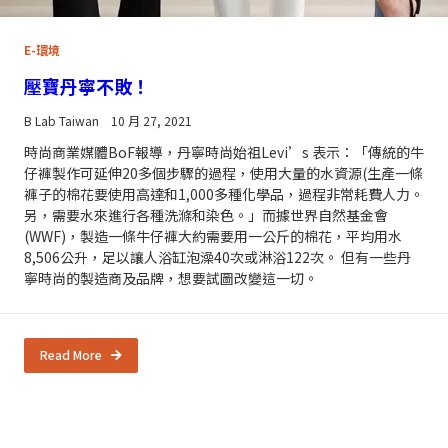
E-環境
壓寶丹寧不敗！
B Lab Taiwan
10 月 27, 2021
時尚商業媒體BoF報導，丹寧時尚始祖Levi’s 表示：「傳統的牛
仔褲製作可延伸20多個步驟的過程，使用大量的水資源(生產一條
褲子的棉花要使用高達和1,000多種化學品，過程非常耗費人力。
另，需要水來進行各種洗滌和染色。」而據世界自然基金會
(WWF)，製造一條牛仔褲大約需要用一公斤的棉花，平均用水
8,506公升，足以讓人浴缸泡澡40次或淋浴122次。 但有一些丹
寧時尚的製造商及品牌，想要試圖改變這一切。
Read More