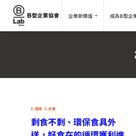
Skip
to
企業新價值
成為B型企
content
E-環境
S-社會
剩食不剩、環保食具外
送，好食在的循環獲利進