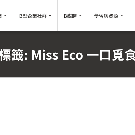
業
B型企業社群
B媒體
學習與資源
標籤:
Miss Eco 一口覓