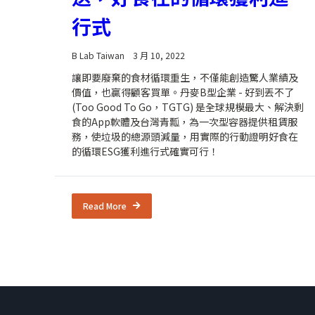
行式
B Lab Taiwan
3 月 10, 2022
讓即要廢棄的食材循環重生，不僅能創造驚人業績及
價值，也贏得顧客買單。丹麥B型企業 - 好到丟不了
(Too Good To Go，TGTG) 是全球規模最大、解決剩
食的App軟體及台灣青瓢，為一次型容器提供租賃服
務，使垃圾的總源頭減量，用實際的行動證明好食在
的循環ESG獲利進行式確實可行！
Read More