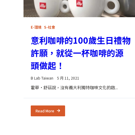
E-環境
S-社會
意利咖啡的100歲生日禮物
許願，就從一杯咖啡的源
頭做起！
B Lab Taiwan
5 月 11, 2021
霍華·舒茲說，沒有義大利獨特咖啡文化的啟...
Read More