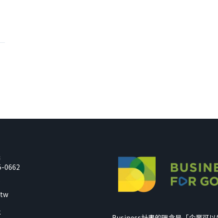
話
5-0662
箱
.tw
址
Business計畫的理念是「企業可