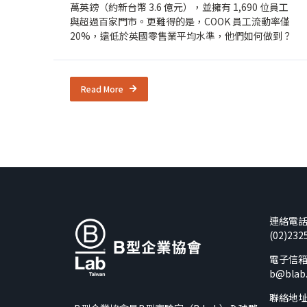
萬英鎊（約新台幣 3.6 億元），並擁有 1,690 位員工
與超過百家門市。更難得的是，COOK 員工流動率僅
20%，遠低於英國零售業平均水準，他們如何做到？
Read More
連絡電
(02)232
電子信
b@blab
聯絡地