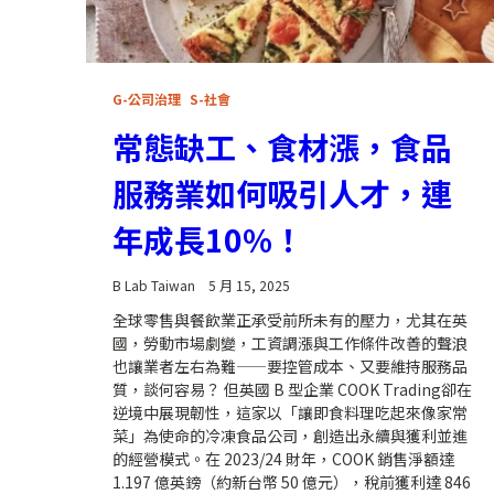
G-公司治理
S-社會
常態缺工、食材漲，食品
服務業如何吸引人才，連
年成長10%！
B Lab Taiwan
5 月 15, 2025
全球零售與餐飲業正承受前所未有的壓力，尤其在英
國，勞動市場劇變，工資調漲與工作條件改善的聲浪
也讓業者左右為難——要控管成本、又要維持服務品
質，談何容易？ 但英國 B 型企業 COOK Trading卻在
逆境中展現韌性，這家以「讓即食料理吃起來像家常
菜」為使命的冷凍食品公司，創造出永續與獲利並進
的經營模式。在 2023/24 財年，COOK 銷售淨額達
1.197 億英鎊（約新台幣 50 億元），稅前獲利達 846