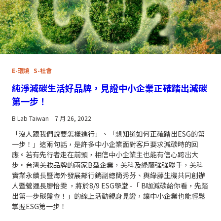
E-環境
S-社會
純淨減碳生活好品牌，見證中小企業正確踏出減碳
第一步！
B Lab Taiwan
7 月 26, 2022
「沒人跟我們說要怎樣進行」、「想知道如何正確踏出ESG的第
一步！」這兩句話，是許多中小企業面對客戶要求減碳時的回
應。若有先行者走在前頭，相信中小企業主也能有信心跨出大
步。台灣美妝品牌的兩家B型企業，美科及綠藤強強聯手，美科
實業永續長暨海外發展部行銷副總簡秀芬、與綠藤生機共同創辦
人暨營運長廖怡雯 ，將於8/9 ESG學堂 -「 B咖減碳給你看，先踏
出第一步碳盤查！」的線上活動親身見證，讓中小企業也能輕鬆
掌握ESG第一步！