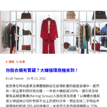
E-環境
S-社會
你我衣櫃有寶藏？大賺循環商機來到！
B Lab Taiwan
10 月 13, 2021
能想像在時尚產業及實體服飾店在疫情影響的破產浪潮中，居然
有一家企業利用你我衣櫃，一年就大賺超過100%，還引來全球
奢侈品開雲集團(Kering Group)入股投資及背書？以團體衣櫃與
波士頓諮詢公司針對其平台上的資料分享，預估全球二手物品市
場價值約超過 300-400億美元，未來的五年市場規模將以 15%