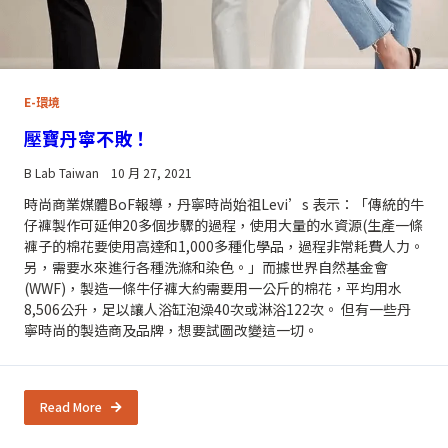
E-環境
壓寶丹寧不敗！
B Lab Taiwan
10 月 27, 2021
時尚商業媒體BoF報導，丹寧時尚始祖Levi’s 表示：「傳統的牛
仔褲製作可延伸20多個步驟的過程，使用大量的水資源(生產一條
褲子的棉花要使用高達和1,000多種化學品，過程非常耗費人力。
另，需要水來進行各種洗滌和染色。」而據世界自然基金會
(WWF)，製造一條牛仔褲大約需要用一公斤的棉花，平均用水
8,506公升，足以讓人浴缸泡澡40次或淋浴122次。 但有一些丹
寧時尚的製造商及品牌，想要試圖改變這一切。
Read More