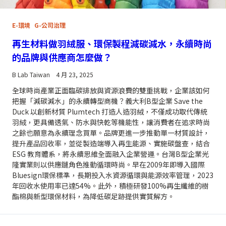
E-環境
G-公司治理
再生材料做羽絨服、環保製程減碳減水，永續時尚
的品牌與供應商怎麼做？
B Lab Taiwan
4 月 23, 2025
全球時尚產業正面臨碳排放與資源浪費的雙重挑戰，企業該如何
把握「減碳減水」的永續轉型商機？義大利B型企業 Save the
Duck 以創新材質 Plumtech 打造人造羽絨，不僅成功取代傳統
羽絨，更具備透氣、防水與快乾等機能性，讓消費者在追求時尚
之餘也願意為永續理念買單。品牌更進一步推動單一材質設計，
提升產品回收率，並從製造端導入再生能源、實施碳盤查，結合
ESG 教育體系，將永續思維全面融入企業營運。台灣B型企業光
隆實業則以供應鏈角色推動循環時尚。早在2009年即導入國際
Bluesign環保標準，長期投入水資源循環與能源效率管理，2023
年回收水使用率已達54%。此外，積極研發100%再生纖維的樹
酯棉與新型環保材料，為降低碳足跡提供實質解方。