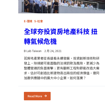
E-環境
S-社會
全球夯投資房地產科技 扭
轉氣候危機
B Lab Taiwan
2 月 24, 2021
若房地產業者從長遠看永續發展，投資創新技術和研
發上，除規避可能面臨的法規罰款及風險，更減少為
整體營運的負面衝擊；更有翻新工程和節能改造大需
求，估計可創造比新建物高出兩倍的經濟價值，連同
加惠供應鏈中的廣大中小企業。如何落實？
Read More