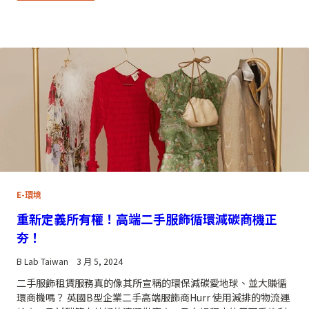
E-環境
重新定義所有權！高端二手服飾循環減碳商機正
夯！
B Lab Taiwan
3 月 5, 2024
二手服飾租賃服務真的像其所宣稱的環保減碳愛地球、並大賺循
環商機嗎？ 英國B型企業二手高端服飾商Hurr 使用減排的物流運