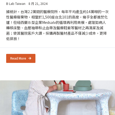
B Lab Taiwan
8 月 21, 2024
據統計，台灣2.2萬間的醫療院所，每年平均產生約14萬噸的一次
性醫療廢棄物，相當於1,500座台北101的高度，幾乎全都進焚化
爐！但紐西蘭Ｂ型企業Medsalv的循環再利用商模，處理如病人
轉移床墊、血壓袖帶和止血帶及醫療鞋套等醫材之再清潔及滅
菌；使其醫院客戶大讚，採購再製醫材產品不僅減少成本，更降
低排放！
Read More