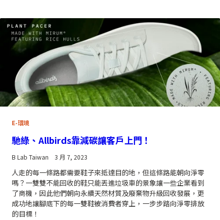
E-環境
馳綠、Allbirds靠減碳讓客戶上門！
B Lab Taiwan
3 月 7, 2023
人走的每一條路都需要鞋子來抵達目的地，但這條路能朝向淨零
嗎？一雙雙不能回收的鞋只能丟進垃圾車的景象讓一些企業看到
了商機，因此他們朝向永續天然材質及廢棄物升級回收發展，更
成功地讓腳底下的每一雙鞋被消費者穿上，一步步踏向淨零排放
的目標！