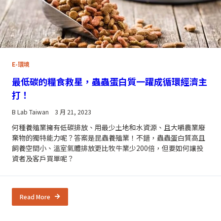
E-環境
最低碳的糧食救星，蟲蟲蛋白質一躍成循環經濟主
打！
B Lab Taiwan
3 月 21, 2023
何種養殖業擁有低碳排放、用最少土地和水資源、且大嚼農業廢
棄物的獨特能力呢？答案是昆蟲養殖業！不錯，蟲蟲蛋白質高且
飼養空間小、溫室氣體排放更比牧牛業少200倍，但要如何讓投
資者及客戶買單呢？
Read More