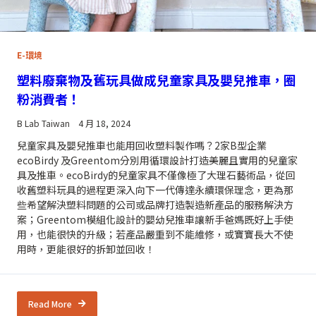
E-環境
塑料廢棄物及舊玩具做成兒童家具及嬰兒推車，圈
粉消費者！
B Lab Taiwan
4 月 18, 2024
兒童家具及嬰兒推車也能用回收塑料製作嗎？2家B型企業
ecoBirdy 及Greentom分別用循環設計打造美麗且實用的兒童家
具及推車。ecoBirdy的兒童家具不僅像極了大理石藝術品，從回
收舊塑料玩具的過程更深入向下一代傳達永續環保理念，更為那
些希望解決塑料問題的公司或品牌打造製造新產品的服務解決方
案；Greentom模組化設計的嬰幼兒推車讓新手爸媽既好上手使
用，也能很快的升級；若產品嚴重到不能維修，或寶寶長大不使
用時，更能很好的拆卸並回收！
Read More