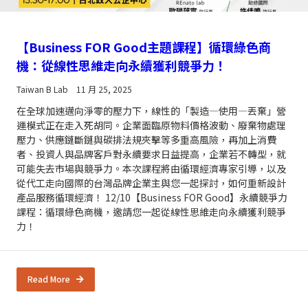
【Business FOR Good主題課程】循環綠色商
機：從線性思維走向永續獲利競爭力！
Taiwan B Lab
11 月 25, 2025
在全球加速邁向淨零的壓力下，線性的「製造—使用—丟棄」營
運模式正在走入死胡同。企業面臨原物料價格波動、廢棄物處理
壓力、供應鏈斷鏈與碳排法規夾擊等多重高風險，再加上消費
者、投資人與品牌客戶對永續要求日益提高，企業若不轉型，就
可能失去市場與競爭力。本次課程將由循環經濟專家引導，以及
從代工走向國際的台灣品牌企業主與您一起探討，如何重新設計
產品服務循環經濟！ 12/10【Business FOR Good】永續競爭力
課程：循環綠色商機，邀請您一起從線性思維走向永續獲利競爭
力！
Read More