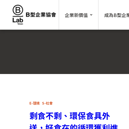
Skip
to
企業新價值
成為B型企
content
E-環境
S-社會
剩食不剩、環保食具外
送，好食在的循環獲利進