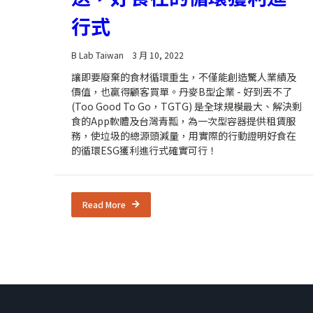
行式
B Lab Taiwan
3 月 10, 2022
讓即要廢棄的食材循環重生，不僅能創造驚人業績及
價值，也贏得顧客買單。丹麥B型企業 - 好到丟不了
(Too Good To Go，TGTG) 是全球規模最大、解決剩
食的App軟體及台灣青瓢，為一次型容器提供租賃服
務，使垃圾的總源頭減量，用實際的行動證明好食在
的循環ESG獲利進行式確實可行！
Read More