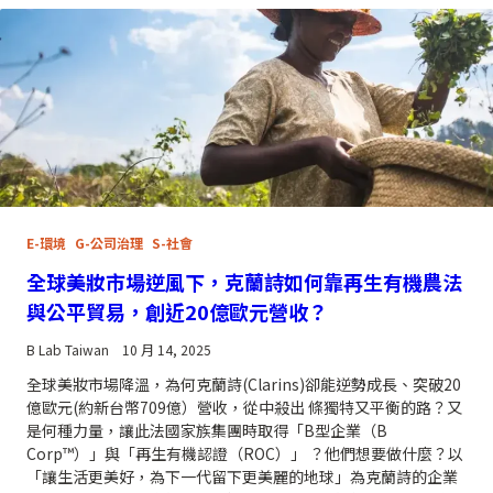
E-環境
G-公司治理
S-社會
全球美妝市場逆風下，克蘭詩如何靠再生有機農法
與公平貿易，創近20億歐元營收？
B Lab Taiwan
10 月 14, 2025
全球美妝市場降溫，為何克蘭詩(Clarins)卻能逆勢成長、突破20
億歐元(約新台幣709億）營收，從中殺出 條獨特又平衡的路？又
是何種力量，讓此法國家族集團時取得「B型企業（B
Corp™）」與「再生有機認證（ROC）」 ？他們想要做什麼？以
「讓生活更美好，為下一代留下更美麗的地球」為克蘭詩的企業