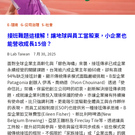
E-環境
G-公司治理
S-社會
接班難題這樣解！讓地球與員工當股東，小企業也
能營收成長15倍？
B Lab Taiwan
7 月 30, 2025
面對全球企業主高齡化與「銀色海嘯」來襲，接班傳承已成企業
永續經營的關鍵課題。台灣逾六成企業主年逾60歲，卻有高達
94%缺乏接班計畫，顯示傳統傳承模式面臨嚴峻挑戰。B型企業
Patagonia 創辦人 伊馮·喬納德（Yvon Chouinard）透過「使
命信託」架構，保留他創立公司時的初衷，創新解決接班傳承問
題，成就讓企業利潤投入環境保護的使命，亦讓企業擁有持續擁
有使命感，比只強調利潤，更能吸引並驅動全體員工與合作夥伴
的表現。 而員工認股制度(ESOP)也提供另一種接班傳承思維，B
型企業如艾琳費雪(Eileen Fisher) 、新比利時啤酒(New
Belgium Brewing)、亞瑟王麵粉及 Fireclay Tile等，透過讓員
工持股，提升認同與參與，營收與留任率同步成長。這些模式突
破傳統接班的框架，不侷限於「家族接班」或「企業出售」的選