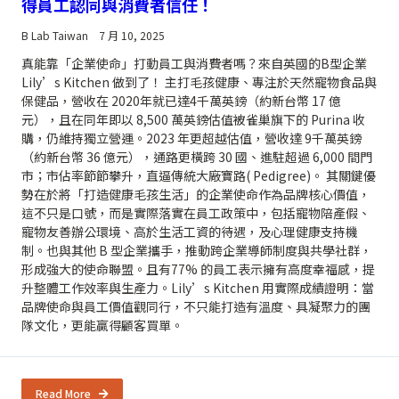
得員工認同與消費者信任！
B Lab Taiwan
7 月 10, 2025
真能靠「企業使命」打動員工與消費者嗎？來自英國的B型企業
Lily’s Kitchen 做到了！ 主打毛孩健康、專注於天然寵物食品與
保健品，營收在 2020年就已達4千萬英鎊（約新台幣 17 億
元），且在同年即以 8,500 萬英鎊估值被雀巢旗下的 Purina 收
購，仍維持獨立營運。2023 年更超越估值，營收達 9千萬英鎊
（約新台幣 36 億元），通路更橫跨 30 國、進駐超過 6,000 間門
市；市佔率節節攀升，直逼傳統大廠寶路( Pedigree)。 其關鍵優
勢在於將「打造健康毛孩生活」的企業使命作為品牌核心價值，
這不只是口號，而是實際落實在員工政策中，包括寵物陪產假、
寵物友善辦公環境、高於生活工資的待遇，及心理健康支持機
制。也與其他 B 型企業攜手，推動跨企業導師制度與共學社群，
形成強大的使命聯盟。且有77% 的員工表示擁有高度幸福感，提
升整體工作效率與生產力。Lily’s Kitchen 用實際成績證明：當
品牌使命與員工價值觀同行，不只能打造有溫度、具凝聚力的團
隊文化，更能贏得顧客買單。
Read More