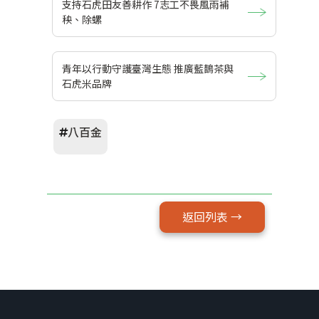
支持石虎田友善耕作 7志工不畏風雨補
秧、除螺
青年以行動守護臺灣生態 推廣藍鵲茶與
石虎米品牌
八百金
返回列表 →