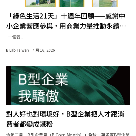
「綠色生活21天」十週年回顧——感謝中
小企業響應參與，用商業力量推動永續生
活
一個習...
B Lab Taiwan
4 月 16, 2026
對人好也對環境好，B型企業把人才跟消
費者都變成鐵粉
今年三月「B型企業月（B Corp Month）」全球一萬多家B型企業