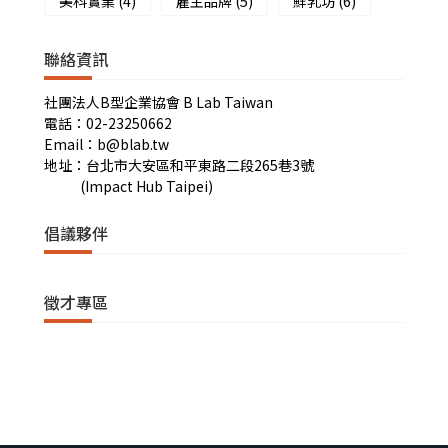
美科實業
(4)
雇主品牌
(5)
鮮乳坊
(6)
聯絡資訊
社團法人B型企業協會 B Lab Taiwan
電話：02-23250662
Email：b@blab.tw
地址：台北市大安區和平東路二段265巷3號
(Impact Hub Taipei)
倡議夥伴
徵才專區