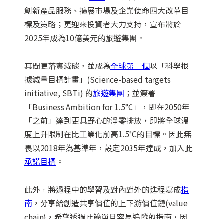
創新產品服務、擴展市場及企業使命四大改革目
標及策略；更迎來投資者大力支持，宣布將於
2025年成為10億美元的旅遊集團。
其間更落實減碳，並成為
全球第一個
以「科學根
據減量目標計畫」(Science-based targets
initiative, SBTi) 的
旅遊集團
；並簽署
「Business Ambition for 1.5°C」，即在2050年
「之前」達到更具野心的淨零排放，即將全球溫
度上升限制在比工業化前高1.5°C的目標。因此無
畏以2018年為基準年，設定2035年達成，加入此
承諾目標
。
此外，將過程中的學習及對內對外的進程寫成
指
南
，分享給創造共享價值的上下游價值鏈(value
chain)，希望透過此簡單且容易追蹤的指南，因