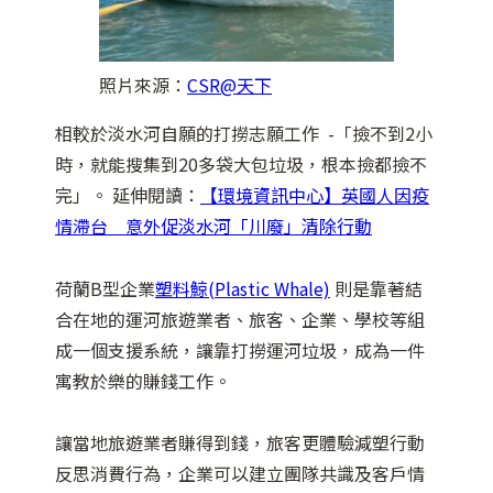
照片來源：
CSR@天下
相較於淡水河自願的打撈志願工作 -「撿不到2小
時，就能搜集到20多袋大包垃圾，根本撿都撿不
完」。 延伸閱讀：
【環境資訊中心】英國人因疫
情滯台 意外促淡水河「川廢」清除行動
荷蘭B型企業
塑料鯨(Plastic Whale)
則是靠著結
合在地的運河旅遊業者、旅客、企業、學校等組
成一個支援系統，讓靠打撈運河垃圾，成為一件
寓教於樂的賺錢工作。
讓當地旅遊業者賺得到錢，旅客更體驗減塑行動
反思消費行為，企業可以建立團隊共識及客戶情