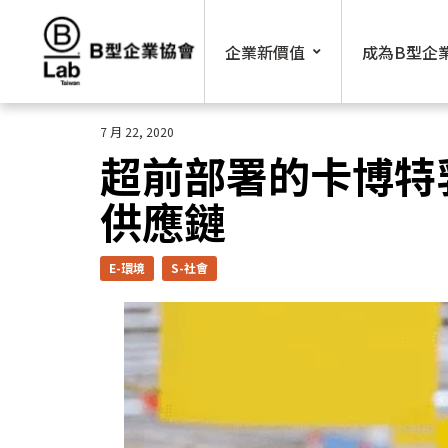
Skip
to
企業新價值
成為B型企
content
7 月 22, 2020
超前部署的卡博特乳品
供應鏈
E-環境
S-社會