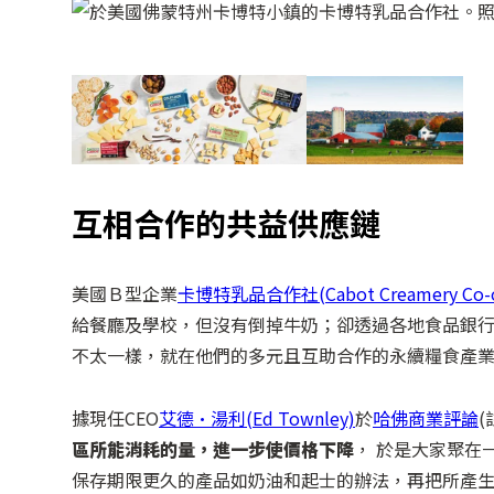
互相合作的共益供應鏈
美國Ｂ型企業
卡博特乳品合作社(Cabot Creamery Co-op
給餐廳及學校，但沒有倒掉牛奶；卻透過各地食品銀
不太一樣，就在他們的多元且互助合作的永續糧食產
據現任CEO
艾德·湯利(Ed Townley)
於
哈佛商業評論
區所能消耗的量，進一步使價格下降
， 於是大家聚在
保存期限更久的產品如奶油和起士的辦法，再把所產生