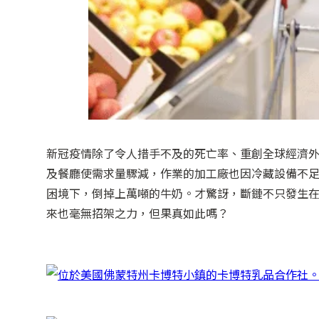
新冠疫情除了令人措手不及的死亡率、重創全球經濟
及餐廳使需求量驟減，作業的加工廠也因冷藏設備不
困境下，倒掉上萬噸的牛奶。才驚訝，斷鏈不只發生
來也毫無招架之力，但果真如此嗎？