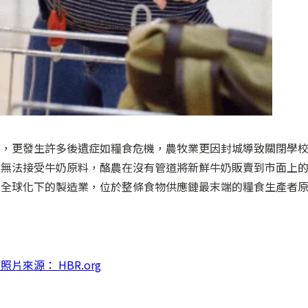
外，更發生許多後遺症如糧食危機，農牧業更因封城導致關閉學
足無法接受牛奶原料，酪農在沒有管道將新鮮牛奶販賣到市面上
在全球化下的製造業，位於整條食物供應鏈最末端的糧食生產者