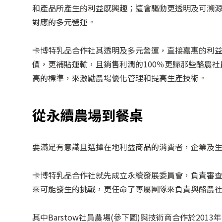
和產品所產生的利益感興趣；這會驅動更透明及可溯
對應的多元營運。
卡博特乳品合作社其透明及多元營運，直接嘉惠的利
價，更補貼運輸，且銷售利潤的100％更歸那些酪農
高的標準，來激勵農場優化管理和提高生產技術。
從永續農場到餐桌
要滿足有意識且選擇在地利益商品的消費者，企業及
卡博特乳品合作社就先成立永續發展委員會，負責審
來可能發生的挑戰，更任命了專屬團隊來負責與酪農
其中Barstow社員農場(參下圖)與技術商合作於2