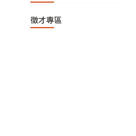
等
徵才專區
，
場
突
無