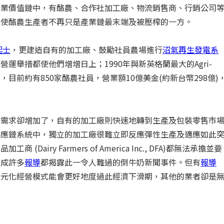
產業價值鏈中，有酪農、合作社加工廠、物流銷售商、行銷公司
，使酪農生產者不再只是產業鏈最末端及被壓榨的一方。
起士
，更建造自有的加工廠、鼓勵社員農場進行
沼氣再生發電系
舉措都使他們增增日上；1990年與新英格蘭最大的Agri-
，目前約有850家酪農社員，營業額10億美金(約新台幣298億)
場需求卻增加了，自有的加工廠則快速地轉到生產及包裝零售市
供應鏈系統中，獨立的加工廠很難立即反應彈性生產及適應如此
ry Farmers of America Inc., DFA)都無法承擔並要
造成許多
報導
都揭露此一令人難過的倒牛奶新聞事件。但有
報導
多元化經營模式能會更好地度過此經濟下滑期，其他的業者卻是