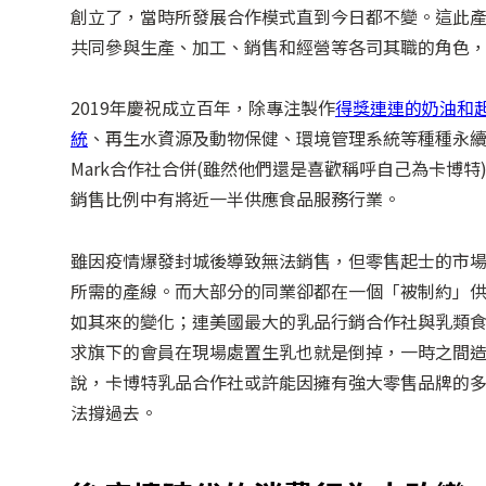
創立了，當時所發展合作模式直到今日都不變。這此
共同參與生產、加工、銷售和經營等各司其職的角色
2019年慶祝成立百年，除專注製作
得獎連連的奶油和
統
、再生水資源及動物保健、環境管理系統等種種永續營運
Mark合作社合併(雖然他們還是喜歡稱呼自己為卡博特)
銷售比例中有將近一半供應食品服務行業。
雖因疫情爆發封城後導致無法銷售，但零售起士的市
所需的產線。而大部分的同業卻都在一個「被制約」
如其來的變化；連美國最大的乳品行銷合作社與乳類食品加工商 (Dai
求旗下的會員在現場處置生乳也就是倒掉，一時之間
說，卡博特乳品合作社或許能因擁有強大零售品牌的
法撐過去。