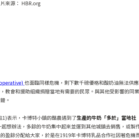
erative)
也面臨同樣危機，剩下數千磅優格和酸奶油無法供應
行，教會和援助組織捐贈當地有需要的民眾。與其他受影響的同
業鏈。
(註1)表示，卡博特小鎮的酪農遇到了
生產的牛奶「多於」當地社
一起想辦法，多餘的牛奶集中起來並運到其他城鎮去銷售，或製
的盈餘分配給大家，於是在1919年卡博特乳品合作社因著危機