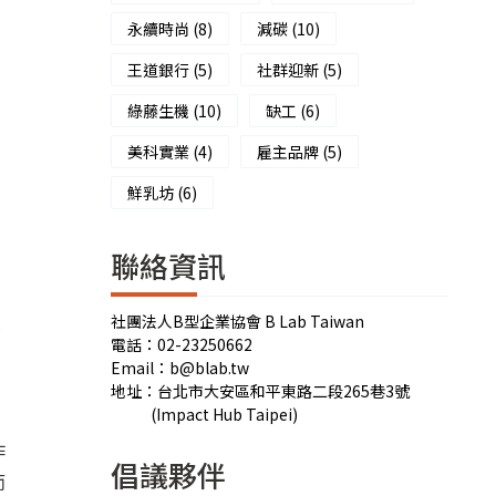
永續時尚
(8)
減碳
(10)
王道銀行
(5)
社群迎新
(5)
綠藤生機
(10)
缺工
(6)
美科實業
(4)
雇主品牌
(5)
鮮乳坊
(6)
聯絡資訊
社團法人B型企業協會 B Lab Taiwan
業
電話：02-23250662
Email：b@blab.tw
地址：台北市大安區和平東路二段265巷3號
(Impact Hub Taipei)
作
倡議夥伴
而