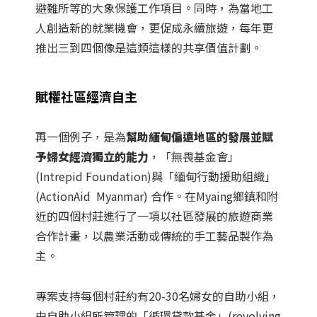
避難所等的大象保護工作項目。同時，為當地工
人創造新的就業機會，更促成永續旅遊，每年更
推出三到四個像是這類這樣的共享價值計劃。
賦權社區經濟自主
再一個例子，是為
幫助緬甸偏遠地區的發展並賦
予婦女經濟獨立的能力
，「無畏基金會」
(Intrepid Foundation)與「緬甸行動援助組織」
(ActionAid Myanmar) 合作。在Myaing鄉鎮和附
近的四個村莊進行了一項以社區發展的旅遊商業
合作計畫，以農業活動或傳統的手工藝品製作為
主。
專案支持每個村莊約有20-30名婦女的自助小組，
由自助小組所管理的「循環貸款基金」(revolving