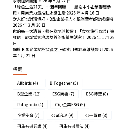
永續經濟而建
2026 年 5 月 27 日
「綠色生活21天」十週年回顧——感謝中小企業響應參
與，用商業力量推動永續生活
2026 年 4 月 16 日
對人好也對環境好，B型企業把人才跟消費者都變成鐵粉
2026 年 3 月 30 日
你的每一次消費，都在為地球投票！「食衣住行育樂」這
樣選，輕鬆當個地球友善的永續生活家！
2026 年 1 月 28
日
關於 B 型企業認證資產之正確使用規範與維護聲明
2026
年 1 月 22 日
標籤
Allbirds
(4)
B Together
(5)
B型企業
(12)
ESG商機
(7)
ESG轉型
(8)
Patagonia
(4)
中小企業ESG
(5)
企業使命
(7)
公司治理
(9)
公平貿易
(8)
再生有機認證
(4)
再生有機農法
(4)