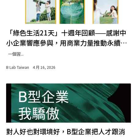
「綠色生活21天」十週年回顧——感謝中
小企業響應參與，用商業力量推動永續生
活
一個習...
B Lab Taiwan
4 月 16, 2026
對人好也對環境好，B型企業把人才跟消