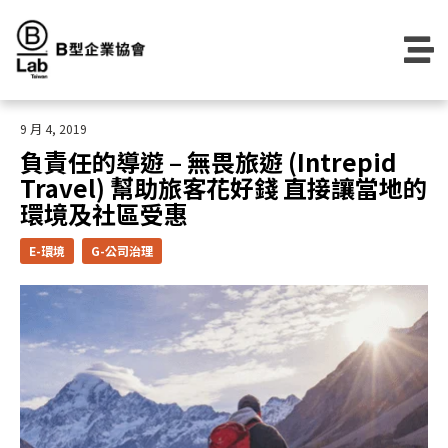
Skip
to
content
9 月 4, 2019
負責任的導遊 – 無畏旅遊 (Intrepid
Travel) 幫助旅客花好錢 直接讓當地的
環境及社區受惠
E-環境
G-公司治理