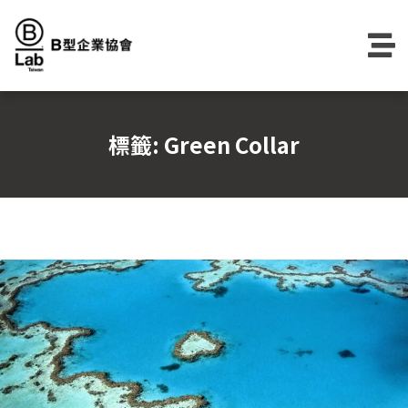
Skip
to
content
標籤:
Green Collar