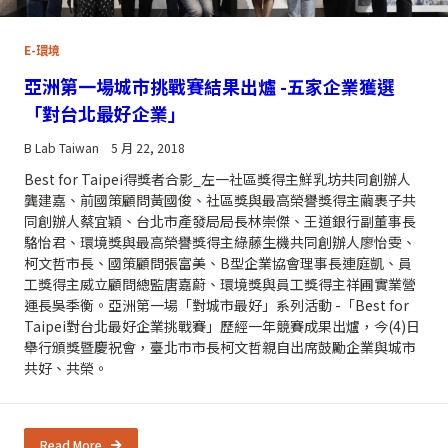
E-環境
亞洲第一場城市挑戰賽結果出爐 -五家企業獲選
「對台北最好企業」
B Lab Taiwan
5 月 22, 2018
Best for Taipei得獎者合影_左一社區獎得主鮮乳坊共同創辦人
龔建嘉、前國策顧問黃國俊、社區獎與最高榮譽獎得主繭裹子共
同創辦人蔡宜穎、台北市產發局局長林崇傑、王道銀行副董事長
駱怡君、環境獎與最高榮譽獎得主綠藤生機共同創辦人廖怡雯、
柯文哲市長、國策顧問張富美、B型企業協會理事長連庭凱、員
工獎得主威立顧問總監唐嘉蔚、環境獎與員工獎得主祥圃實業營
運長吳季衡。亞洲第一場「對城市最好」系列活動 -「Best for
Taipei對台北最好企業挑戰賽」歷經一年競賽成果出爐，今(4)日
舉行頒獎暨慶祝會，臺北市市長柯文哲親自出席鼓勵企業與城市
共好、共榮。
Read More