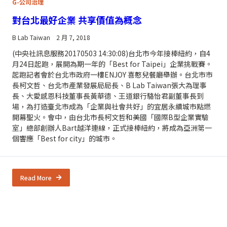
G-公司治理
對台北最好企業 共享價值為概念
B Lab Taiwan
2 月 7, 2018
(中央社訊息服務20170503 14:30:08)台北市今年接棒紐約，自4
月24日起跑，展開為期一年的「Best for Taipei」企業挑戰賽。
起跑記者會於台北市政府一樓ENJOY 喜憨兒餐廳舉辦。台北市市
長柯文哲、台北市產業發展局局長、B Lab Taiwan張大為理事
長、大愛感恩科技董事長黃華德、王道銀行駱怡君副董事長到
場，為打造臺北市成為「企業與社會共好」的宜居永續城市點燃
開幕聖火。會中，由台北市長柯文哲和美國「國際B型企業實驗
室」總部創辦人Bart越洋連線，正式接棒紐約，將成為亞洲第一
個響應「Best for city」的城市。
Read More