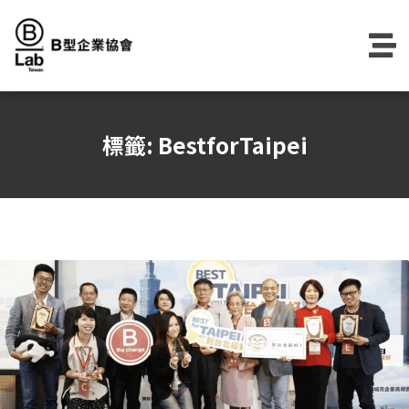
Skip
to
content
標籤:
BestforTaipei