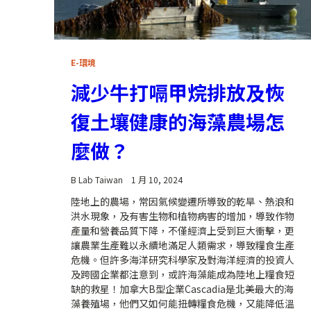
E-環境
減少牛打嗝甲烷排放及恢
復土壤健康的海藻農場怎
麼做？
B Lab Taiwan
1 月 10, 2024
陸地上的農場，常因氣候變遷所導致的乾旱、熱浪和
洪水現象，及有害生物和植物病害的增加，導致作物
產量和營養品質下降，不僅經濟上受到巨大衝擊，更
讓農業生產難以永續地滿足人類需求，導致糧食生產
危機。但許多海洋研究科學家及對海洋經濟的投資人
及跨國企業都注意到，或許海藻能成為陸地上糧食短
缺的救星！加拿大B型企業Cascadia是北美最大的海
藻養殖場，他們又如何能扭轉糧食危機，又能降低溫