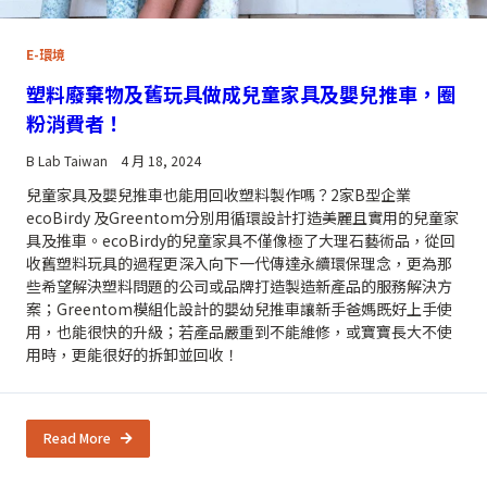
E-環境
塑料廢棄物及舊玩具做成兒童家具及嬰兒推車，圈
粉消費者！
B Lab Taiwan
4 月 18, 2024
兒童家具及嬰兒推車也能用回收塑料製作嗎？2家B型企業
ecoBirdy 及Greentom分別用循環設計打造美麗且實用的兒童家
具及推車。ecoBirdy的兒童家具不僅像極了大理石藝術品，從回
收舊塑料玩具的過程更深入向下一代傳達永續環保理念，更為那
些希望解決塑料問題的公司或品牌打造製造新產品的服務解決方
案；Greentom模組化設計的嬰幼兒推車讓新手爸媽既好上手使
用，也能很快的升級；若產品嚴重到不能維修，或寶寶長大不使
用時，更能很好的拆卸並回收！
Read More