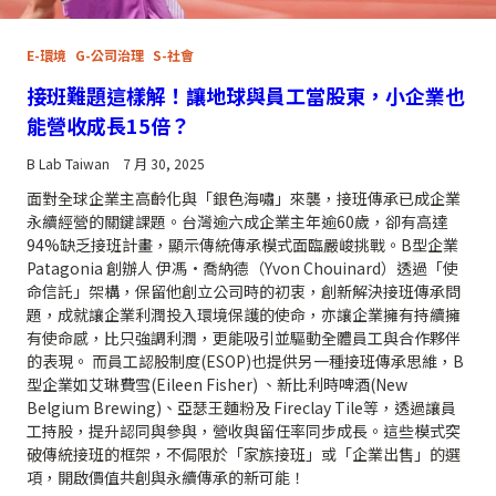
E-環境
G-公司治理
S-社會
接班難題這樣解！讓地球與員工當股東，小企業也
能營收成長15倍？
B Lab Taiwan
7 月 30, 2025
面對全球企業主高齡化與「銀色海嘯」來襲，接班傳承已成企業
永續經營的關鍵課題。台灣逾六成企業主年逾60歲，卻有高達
94%缺乏接班計畫，顯示傳統傳承模式面臨嚴峻挑戰。B型企業
Patagonia 創辦人 伊馮·喬納德（Yvon Chouinard）透過「使
命信託」架構，保留他創立公司時的初衷，創新解決接班傳承問
題，成就讓企業利潤投入環境保護的使命，亦讓企業擁有持續擁
有使命感，比只強調利潤，更能吸引並驅動全體員工與合作夥伴
的表現。 而員工認股制度(ESOP)也提供另一種接班傳承思維，B
型企業如艾琳費雪(Eileen Fisher) 、新比利時啤酒(New
Belgium Brewing)、亞瑟王麵粉及 Fireclay Tile等，透過讓員
工持股，提升認同與參與，營收與留任率同步成長。這些模式突
破傳統接班的框架，不侷限於「家族接班」或「企業出售」的選
項，開啟價值共創與永續傳承的新可能！