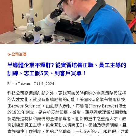
G-公司治理
半導體企業不爆肝? 從實習培養正職、員工主導的
訓練、志工假5天、到客戶買單！
B Lab Taiwan
7 月 9, 2024
科技公司高調談創新之外，更說若無與時俱進的商業策略與賦權
的人才文化，就沒有永續經營的可能！美國B型企業布魯爾科技
(Brewer Science)，由創辦人泰利·布魯爾(Terry Brewer)博士
於1981年創立，是在抗反射塗層、微影、薄晶圓處理領域開發和
製造先進材料和設備的全球領導者。創新的重中之重是人才，教
育訓練是員工主導，包含互動式情商(EQ)、領袖及導師制度，且
實施彈性工作制度，更給足全職員工一年5天的志工服務假，更重