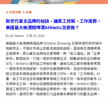
G-公司治理
S-社會
新世代雇主品牌的祕訣 – 讓員工持股、工作度假，
美國最大無酒精啤酒Athletic怎麼做？
B Lab Taiwan
6 月 25, 2025
美國最大無酒精啤酒品牌 Athletic Brewing 在競爭激烈的市場中
脫穎而出，不僅在市場上的能見度越來越高，直接與含酒精啤酒
正面競爭；更以雇主品牌為主要策略，將「員工福祉」與「企業
使命」緊密結合，打造一個支持健康生活、鼓勵成長的正向職場
文化。Athletic 提供員工持股計畫，讓每位員工都有機會像老闆
一樣思考並參與經營。也提供全額健康保險，並設有健身補助，
辦公室設有健身設施年使用率高達 218%。另有「工作度假」計
畫，員工可前往全球運動賽事現場工作並交流。每年提供最多 12
天帶薪志工假，參與社區服務與環境保育行動。Athletic 相信，
當員工感受到工作的價值與企業使命一致，就能激發更高的投入
與認同，進而形塑一個具吸引力且具備永續競爭力的雇主品牌。