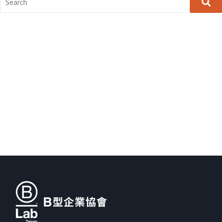
Search
for: