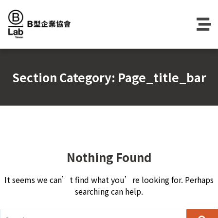
Skip
to
content
Section Category:
Page_title_bar
Nothing Found
It seems we can’t find what you’re looking for. Perhaps
searching can help.