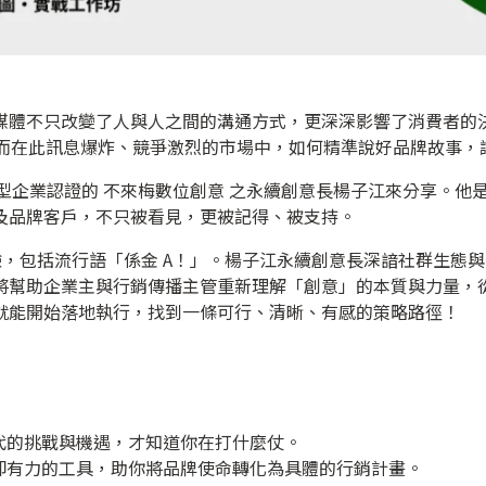
媒體不只改變了人與人之間的溝通方式，更深深影響了消費者的
然而在此訊息爆炸、競爭激烈的市場中，如何精準說好品牌故事
剛通過B型企業認證的 不來梅數位創意 之永續創意長楊子江來分享
及品牌客戶，不只被看見，更被記得、被支持。
經驗，包括流行語「係金 A！」。楊子江永續創意長深諳社群生態
將幫助企業主與行銷傳播主管重新理解「創意」的本質與力量，
就能開始落地執行，找到一條可行、清晰、有感的策略路徑！
代的挑戰與機遇，才知道你在打什麼仗。
卻有力的工具，助你將品牌使命轉化為具體的行銷計畫。