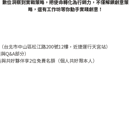
數位洞察到實戰策略，把使命轉化為行銷力，不僅解鎖創意策
略，還有工作坊等你動手實踐創意！
（台北市中山區松江路200號12樓，近捷運行天宮站）
與Q&A部分）
會員與共好夥伴享2位免費名額（個人共好限本人）