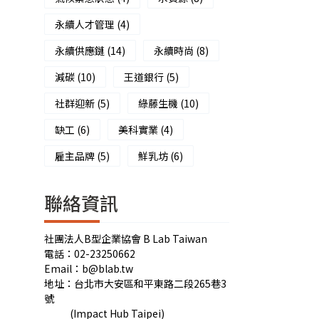
永續人才管理
(4)
永續供應鏈
(14)
永續時尚
(8)
減碳
(10)
王道銀行
(5)
社群迎新
(5)
綠藤生機
(10)
缺工
(6)
美科實業
(4)
雇主品牌
(5)
鮮乳坊
(6)
聯絡資訊
社團法人B型企業協會 B Lab Taiwan
電話：02-23250662
Email：b@blab.tw
地址：台北市大安區和平東路二段265巷3
號
(Impact Hub Taipei)