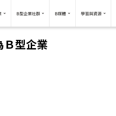
業
B型企業社群
B媒體
學習與資源
為Ｂ型企業