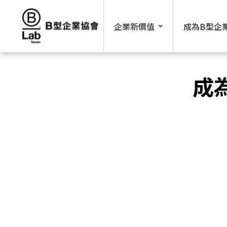
Skip
to
企業新價值
成為B型企
content
成