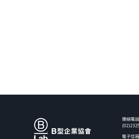
連絡電
(02)232
電子信