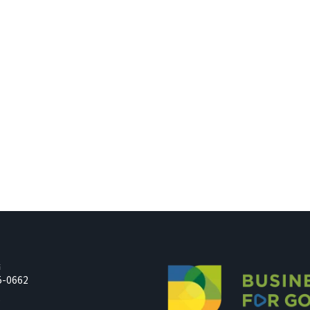
話
5-0662
箱