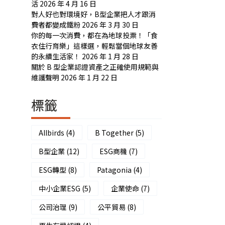
活
2026 年 4 月 16 日
對人好也對環境好，B型企業把人才跟消
費者都變成鐵粉
2026 年 3 月 30 日
你的每一次消費，都在為地球投票！「食
衣住行育樂」這樣選，輕鬆當個地球友善
的永續生活家！
2026 年 1 月 28 日
關於 B 型企業認證資產之正確使用規範與
維護聲明
2026 年 1 月 22 日
標籤
Allbirds
(4)
B Together
(5)
B型企業
(12)
ESG商機
(7)
ESG轉型
(8)
Patagonia
(4)
中小企業ESG
(5)
企業使命
(7)
公司治理
(9)
公平貿易
(8)